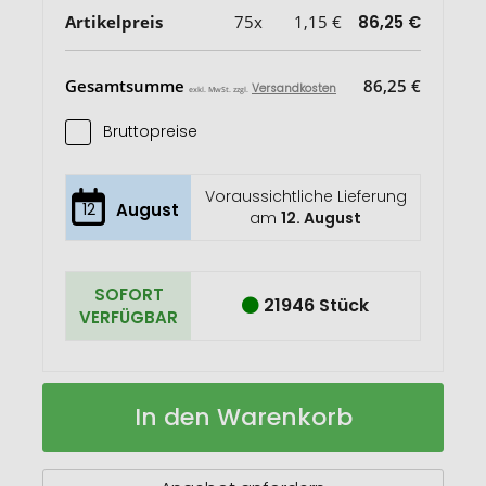
Artikelpreis
75x
1,15 €
86,25 €
Gesamtsumme
86,25 €
Versandkosten
exkl. MwSt. zzgl.
Bruttopreise
Voraussichtliche Lieferung
12
August
am
12. August
SOFORT
21946 Stück
VERFÜGBAR
MULTIBOOK
Auf
In den Warenkorb
Notizbuch
Lager
mit
Klebezetteln