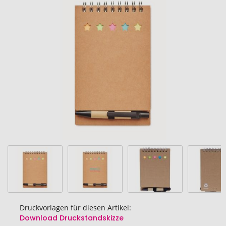
Ende
der
Bildgalerie
springen
Druckvorlagen für diesen Artikel:
Download Druckstandskizze