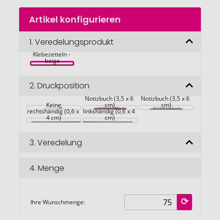
Zum
Artikel konfigurieren
Anfang
der
Bildgalerie
1.
Veredelungsprodukt
MULTIBOOK 
Notizbuch mit 
springen
Klebezetteln - 
beige
2.
Druckposition
Vorderseite 
Rückseite 
Notizbuch (3,5 x 6 
Notizbuch (3,5 x 6 
Stift Bügel 
Keine
Stift Bügel 
cm)
cm)
rechtshändig (0,6 x 
linkshändig (0,6 x 4 
4 cm)
cm)
3.
Veredelung
4.
Menge
Ihre Wunschmenge: