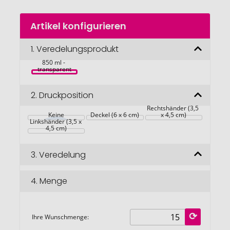
Zum
Artikel konfigurieren
Anfang
der
MUNNAR 
Bildgalerie
1.
Veredelungsprodukt
Teekanne 
Borosilikatglas 
springen
850 ml - 
transparent
2.
Druckposition
Rechtshänder (3,5 
Keine
Deckel (6 x 6 cm)
x 4,5 cm)
Linkshänder (3,5 x 
4,5 cm)
3.
Veredelung
4.
Menge
Ihre Wunschmenge: