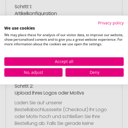
Schritt 1:
Artikelkonfiguration
Wählen Sie Ihre gewünschten
Privacy policy
Werbeartikel aus und passen Sie diese
We use cookies
nach Ihren Vorstellungen an.
We may place these for analysis of our visitor data, to improve our website,
show personalised content and to give you a great website experience. For
Anschließend legen Sie die konfigurierten
more information about the cookies we use open the settings.
Artikel in Ihren Warenkorb.
Accept all
No, adjust
Deny
Schritt 2:
Upload Ihres Logos oder Motivs
Laden Sie auf unserer
Bestellabschlussseite (Checkout) Ihr Logo
oder Motiv hoch und schließen Sie Ihre
Bestellung ab. Falls Sie gerade keine