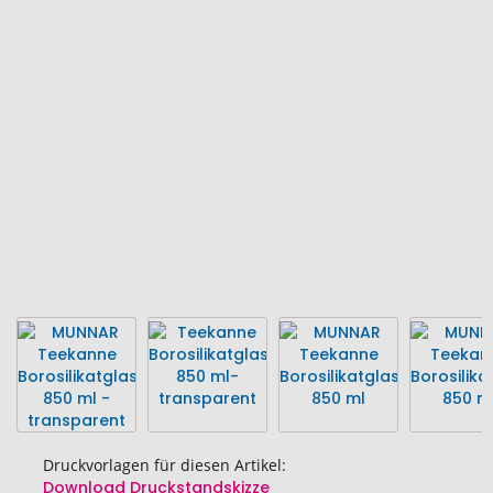
Ende
der
Bildgalerie
springen
Druckvorlagen für diesen Artikel:
Download Druckstandskizze