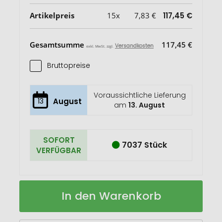
Artikelpreis
15x
7,83 €
117,45 €
Gesamtsumme
117,45 €
Versandkosten
exkl. MwSt. zzgl.
Bruttopreise
Voraussichtliche Lieferung
13
August
am
13. August
SOFORT
7037 Stück
VERFÜGBAR
MUNNAR
Auf
In den Warenkorb
Teekanne
Lager
Borosilikatglas
850