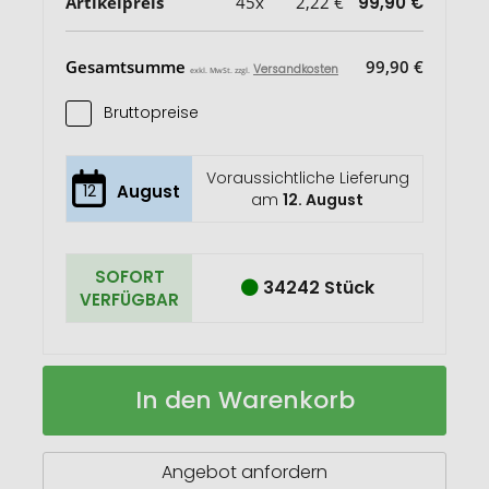
Artikelpreis
45x
2,22 €
99,90 €
Gesamtsumme
99,90 €
Versandkosten
exkl. MwSt. zzgl.
Bruttopreise
Voraussichtliche Lieferung
12
August
am
12. August
SOFORT
34242 Stück
VERFÜGBAR
Napa
Auf
In den Warenkorb
A5
Lager
Notizbuch
aus
Kork
Angebot anfordern