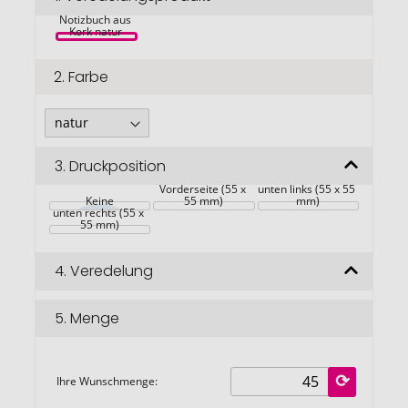
Napa A5 
springen
Notizbuch aus 
Kork natur 
2.
Farbe
3.
Druckposition
Vorderseite (55 x 
unten links (55 x 55 
Keine
55 mm)
mm)
unten rechts (55 x 
55 mm)
4.
Veredelung
5.
Menge
Ihre Wunschmenge: