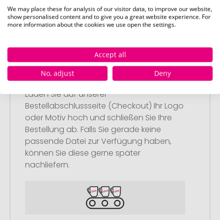
We may place these for analysis of our visitor data, to improve our website,
show personalised content and to give you a great website experience. For
more information about the cookies we use open the settings.
Accept all
Schritt 2:
No, adjust
Deny
Upload Ihres Logos oder Motivs
Laden Sie auf unserer
Bestellabschlussseite (Checkout) Ihr Logo
oder Motiv hoch und schließen Sie Ihre
Bestellung ab. Falls Sie gerade keine
passende Datei zur Verfügung haben,
können Sie diese gerne später
nachliefern.