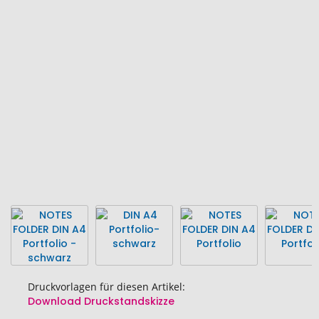
Ende
der
Bildgalerie
springen
Druckvorlagen für diesen Artikel:
Download Druckstandskizze