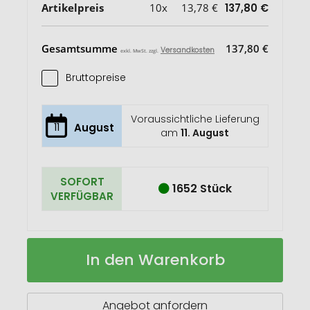
Artikelpreis
10x
13,78 €
137,80 €
Gesamtsumme
137,80 €
Versandkosten
exkl. MwSt. zzgl.
Bruttopreise
Voraussichtliche Lieferung
11
August
am
11. August
SOFORT
1652 Stück
VERFÜGBAR
NOTES
Auf
In den Warenkorb
FOLDER
Lager
DIN
A4
Portfolio
Angebot anfordern