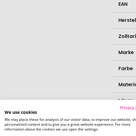
EAN
Herste
Zollta
Marke
Farbe
Materi
Länge
Privacy 
We use cookies
Breite
We may place these for analysis of our visitor data, to improve our website, s
personalised content and to give you a great website experience. For more
information about the cookies we use open the settings.
Höhe