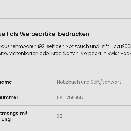
uell als Werbeartikel bedrucken
erausnehmbaren 192-seitigen Notizbuch und Stift - ca.120
hone, Visitenkarten oder Kreditkarten. Verpackt in Swiss 
lname
Notizbuch und Stift/schwarz
onen
lnummer
580.269968
tmenge mit
25
lung