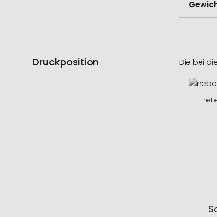
Gewich
Druckposition
Die bei di
nebe
So