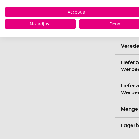
Accept all
Bio-Pr
No, adjust
Deny
Spülma
Verede
Lieferz
Werbe
Lieferz
Werbe
Menge 
Lagerb