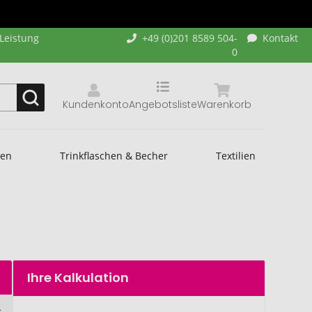
-Leistung
+49 (0)201 8589 504-
Kontakt
0
Kundenkonto
Angebotsliste
Warenkorb
hen
Trinkflaschen & Becher
Textilien
Ihre Kalkulation