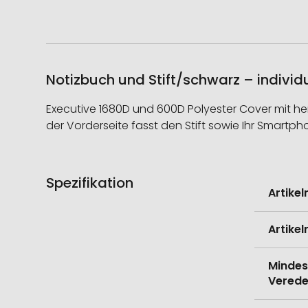
Notizbuch und Stift/schwarz – individ
Executive 1680D und 600D Polyester Cover mit h
der Vorderseite fasst den Stift sowie Ihr Smartp
Spezifikation
Weitere
Artike
Informati
Artike
Mindes
Verede