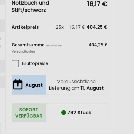
Notizbuch und
16,17 €
Stift/schwarz
Artikelpreis
25x
16,17 €
404,25 €
 
Gesamtsumme
404,25 €
exkl. MwSt. zzgl.
Versandkosten
Bruttopreise
Voraussichtliche
11
August
Lieferung am
11. August
SOFORT
792 Stück
VERFÜGBAR