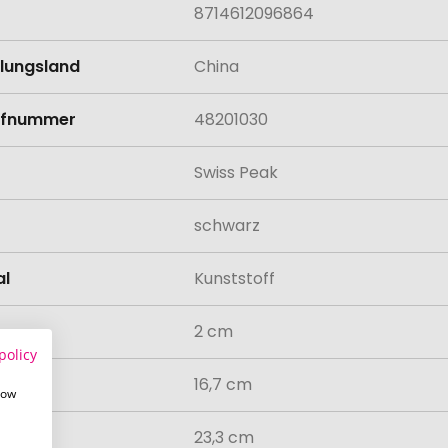
8714612096864
llungsland
China
rifnummer
48201030
Swiss Peak
schwarz
al
Kunststoff
2 cm
policy
16,7 cm
how
23,3 cm