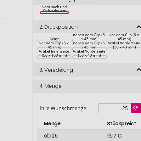
Notizbuch und 
Stift/schwarz
2.
Druckposition
neben dem Clip (6 
vor dem Clip (6 x 
Keine
x 45 mm)
45 mm)
vor dem Clip (6 x 
neben dem Clip (6 
Artikel Vorderseite
45 mm)
x 45 mm)
(50 x 40 mm)
Artikel Innenseite 
Artikel Vorderseite 
(50 x 100 mm)
(50 x 40 mm)
3.
Veredelung
4.
Menge
Ihre Wunschmenge:
Menge
Stückpreis*
ab 25
16,17 €