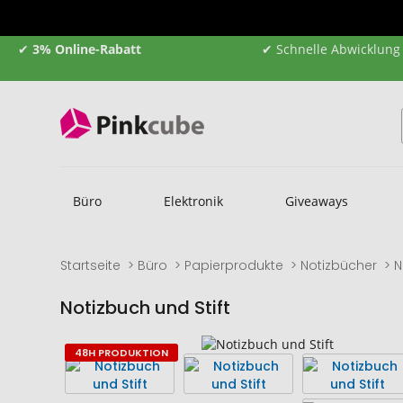
✔
3% Online-Rabatt
✔ Schnelle Abwicklung
Büro
Elektronik
Giveaways
Startseite
Büro
Papierprodukte
Notizbücher
N
Notizbuch und Stift
Zum
Zum
48H PRODUKTION
Ende
Anfang
der
der
Bildgalerie
Bildgalerie