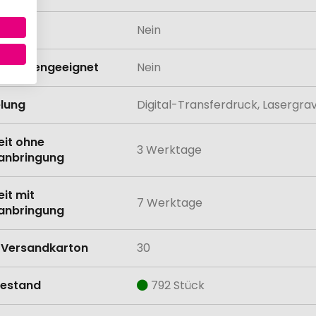
odukt
Nein
schinengeeignet
Nein
lung
Digital-Transferdruck, Lasergr
eit ohne
3 Werktage
anbringung
eit mit
7 Werktage
anbringung
Versandkarton
30
estand
792 Stück