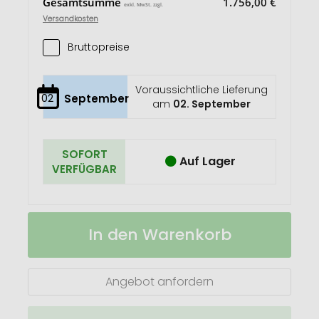
Gesamtsumme
1.756,00 €
exkl. MwSt. zzgl.
Versandkosten
Bruttopreise
Voraussichtliche Lieferung
02
September
am
02. September
SOFORT
Auf Lager
VERFÜGBAR
Notizquader
Auf
In den Warenkorb
Design
Lager
Edition
Holz
78
Angebot anfordern
x
78
x