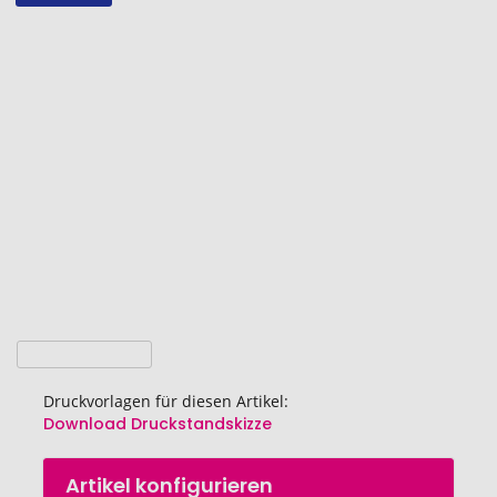
Zum
Ende
der
Bildgalerie
springen
Druckvorlagen für diesen Artikel:
Download Druckstandskizze
Zum
Artikel konfigurieren
Anfang