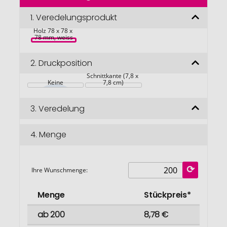
der
Bildgalerie
1.
Veredelungsprodukt
Notizquader 
Design Edition 
springen
Holz 78 x 78 x 
78 mm, weiss
2.
Druckposition
Schnittkante (7,8 x 
Keine
7,8 cm)
3.
Veredelung
4.
Menge
Ihre Wunschmenge:
Menge
Stückpreis*
ab 200
8,78 €