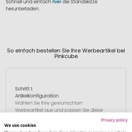
Schnell und einfach
hier
die Standskizze
herunterladen.
So einfach bestellen Sie Ihre Werbeartikel bei
Pinkcube
Schritt 1:
Artikelkonfiguration
Wählen Sie Ihre gewünschten
Werbeartikel aus und passen Sie diese
nach Ihren Vorstellungen an.
Privacy policy
Anschließend legen Sie die konfigurierten
We use cookies
Artikel in Ihren Warenkorb.