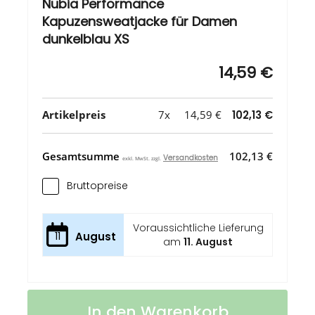
Nubia Performance
Kapuzensweatjacke für Damen
dunkelblau XS
14,59 €
Artikelpreis
7x
14,59 €
102,13 €
Gesamtsumme
102,13 €
Versandkosten
exkl. MwSt. zzgl.
Bruttopreise
Voraussichtliche Lieferung
11
August
am
11. August
Nubia
Auf
In den Warenkorb
Performance
Lager