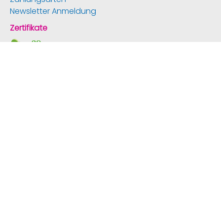
Newsletter Anmeldung
Zertifikate
Service & Hilfe
Wir beraten Sie gerne:
Montag - Freitag
08:00 - 17:00 Uhr
service@pinkcube.de
0201 8589 504-0
Versand