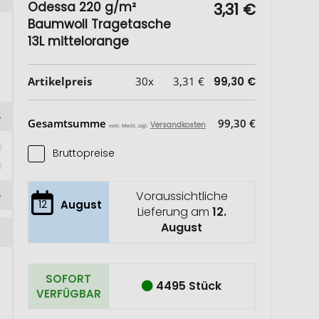
Odessa 220 g/m²
3,31 €
Baumwoll Tragetasche
13L mittelorange
Artikelpreis
30x
3,31 €
99,30 €
Gesamtsumme
99,30 €
Versandkosten
exkl. MwSt. zzgl.
Bruttopreise
 
Voraussichtliche
12
August
Lieferung am
12.
August
SOFORT
4495 Stück
VERFÜGBAR