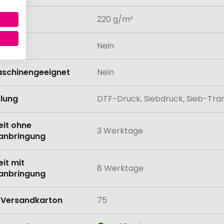
atur
220 g/m²
odukt
Nein
schinengeeignet
Nein
lung
DTF-Druck, Siebdruck, Sieb-Trans
eit ohne
3 Werktage
anbringung
eit mit
8 Werktage
anbringung
Versandkarton
75