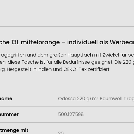
 13L mittelorange – individuell als Werbear
Tragegriffen und dem großen Hauptfach mit Zwickel für be
 diese Tasche ist für alle Bedürfnisse geeignet. Die 220 
g. Hergestellt in Indien und OEKO-Tex zertifiziert.
lname
Odessa 220 g/m² Baumwoll Trag
onen
lnummer
500.127598
tmenge mit
30