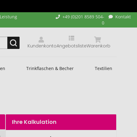
-Leistung
+49 (0)201 8589 504-
Kontakt
0
Kundenkonto
Angebotsliste
Warenkorb
hen
Trinkflaschen & Becher
Textilien
Ihre Kalkulation