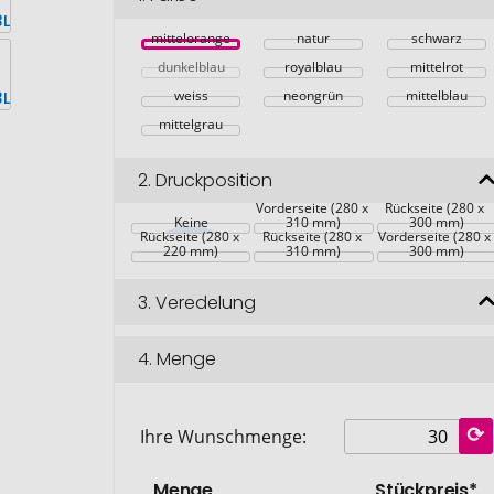
mittelorange
natur
schwarz
dunkelblau
royalblau
mittelrot
weiss
neongrün
mittelblau
mittelgrau
2.
Druckposition
Vorderseite (280 x 
Rückseite (280 x 
Keine
310 mm)
300 mm)
Rückseite (280 x 
Rückseite (280 x 
Vorderseite (280 x
220 mm)
310 mm)
300 mm)
3.
Veredelung
4.
Menge
Ihre Wunschmenge:
Menge
Stückpreis*