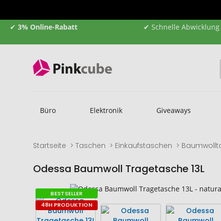
✔
3% Online-Rabatt
✔ Schnelle Abwicklung
Büro
Elektronik
Giveaways
Startseite
Taschen
Einkaufstaschen
Baumwollt
Odessa Baumwoll Tragetasche 13L
Zum
Zum
BESTSELLER
Ende
Anfang
48H PRODUKTION
der
der
Bildgalerie
Bildgalerie