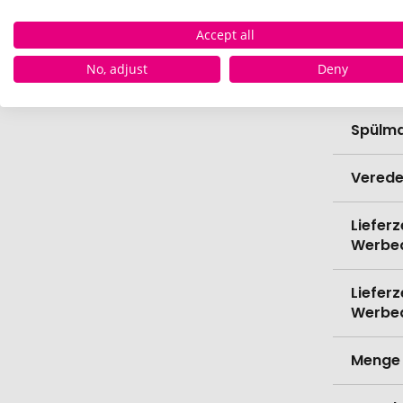
Gramm
Accept all
No, adjust
Deny
Bio-Pr
Spülma
Verede
Lieferz
Werbe
Lieferz
Werbe
Menge 