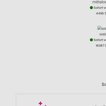
mittel
Sofort v
4495 
wei
Sofort v
16387 
So