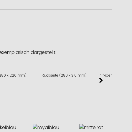
exemplarisch dargestellt.
(280 x 220 mm)
Rückseite (280 x 310 mm)
Vorderseite (280