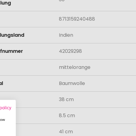
lung
8713159240488
llungsland
Indien
rifnummer
42029298
mittelorange
al
Baumwolle
38 cm
policy
8.5 cm
how
41 cm