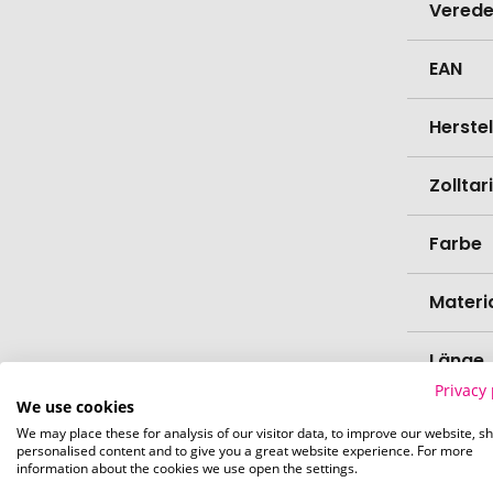
Verede
EAN
Herste
Zollta
Farbe
Materi
Länge
Privacy 
We use cookies
Breite
We may place these for analysis of our visitor data, to improve our website, s
personalised content and to give you a great website experience. For more
information about the cookies we use open the settings.
Höhe