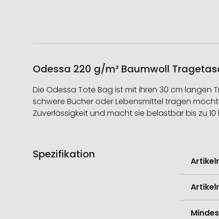
Odessa 220 g/m² Baumwoll Tragetasche
Die Odessa Tote Bag ist mit ihren 30 cm langen 
schwere Bücher oder Lebensmittel tragen möchten,
Zuverlässigkeit und macht sie belastbar bis zu 10 k
Spezifikation
Weitere
Artike
Informati
Artike
Mindes