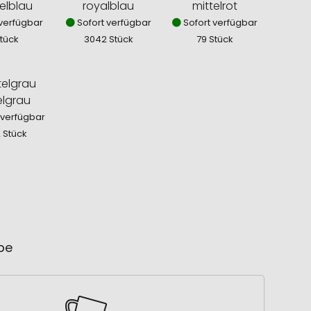
elblau
royalblau
mittelrot
verfügbar
Sofort verfügbar
Sofort verfügbar
Stück
3042 Stück
79 Stück
elgrau
 verfügbar
2 Stück
ube