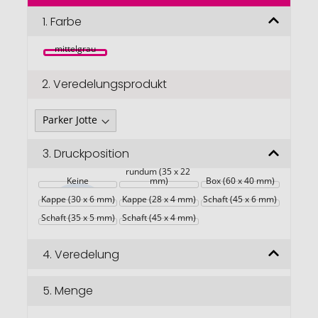
der
Bildgalerie
1.
Farbe
springen
mittelgrau
2.
Veredelungsprodukt
3.
Druckposition
rundum (35 x 22 
Keine
mm)
Box (60 x 40 mm)
Kappe (30 x 6 mm)
Kappe (28 x 4 mm)
Schaft (45 x 6 mm)
Schaft (35 x 5 mm)
Schaft (45 x 4 mm)
4.
Veredelung
5.
Menge