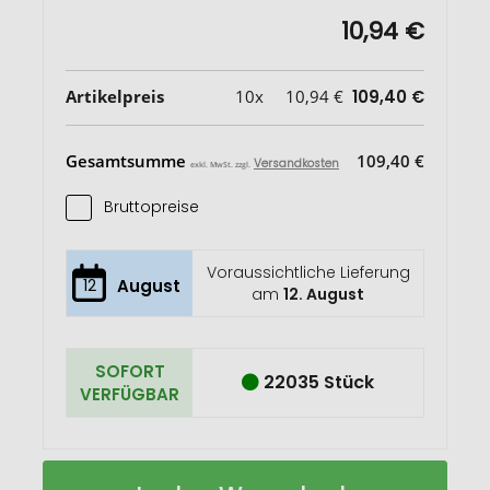
10,94 €
Artikelpreis
10x
10,94 €
109,40 €
Gesamtsumme
109,40 €
Versandkosten
exkl. MwSt. zzgl.
Bruttopreise
Voraussichtliche Lieferung
12
August
am
12. August
SOFORT
22035 Stück
VERFÜGBAR
Parker
Auf