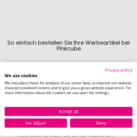
So einfach bestellen Sie Ihre Werbeartikel bei
Pinkcube
Privacy policy
We use cookies
We may place these for analysis of our visitor data, to improve our website,
show personalised content and to give you a great website experience. For
more information about the cookies we use open the settings.
Schritt 1:
Artikelkonfiguration
Accept all
Wählen Sie Ihre gewünschten
Werbeartikel aus und passen Sie diese
No, adjust
Deny
nach Ihren Vorstellungen an.
Anschließend legen Sie die konfigurierten