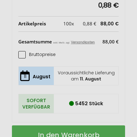
0,88 €
Artikelpreis
100x
0,88 €
88,00 €
Gesamtsumme
88,00 €
Versandkosten
exkl. MwSt. zzgl.
Bruttopreise
Voraussichtliche Lieferung
11
August
am
11. August
SOFORT
5452 Stück
VERFÜGBAR
Polyester
Auf
In den Warenkorb
Gymbag
Lager