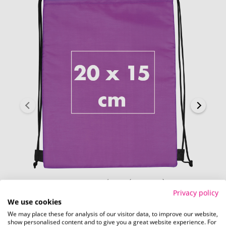
Auf die Tasche/Beutel (20 x 15 cm)
Privacy policy
We use cookies
Schnell und einfach
hier
die Standskizze
We may place these for analysis of our visitor data, to improve our website,
herunterladen.
show personalised content and to give you a great website experience. For