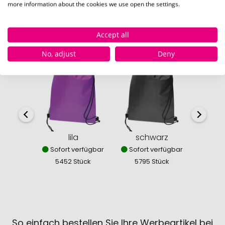
more information about the cookies we use open the settings.
Accept all
Verfügbare Farben
No, adjust
Deny
lila
schwarz
Sofort verfügbar
Sofort verfügbar
Nich
5452 Stück
5795 Stück
0
So einfach bestellen Sie Ihre Werbeartikel bei