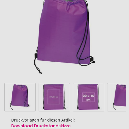
Ende
der
Bildgalerie
springen
Druckvorlagen für diesen Artikel:
Download Druckstandskizze