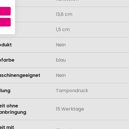
13,8 cm
1,5 cm
odukt
Nein
bfarbe
blau
schinengeeignet
Nein
lung
Tampondruck
eit ohne
15 Werktage
anbringung
eit mit