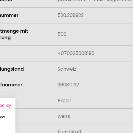
onen
lnummer
520.208922
tmenge mit
500
lung
4070025008196
llungsland
Schweiz
rifnummer
96081092
Prodir
policy
weiss
how
al
Kunststoff