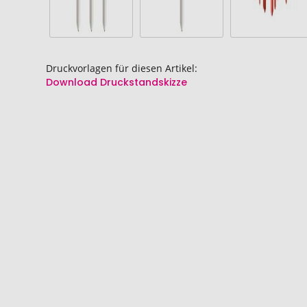
springen
springen
Druckvorlagen für diesen Artikel:
Download Druckstandskizze