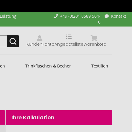
-Leistung
+49 (0)201 8589 504-
Kontakt
0
Kundenkonto
Angebotsliste
Warenkorb
hen
Trinkflaschen & Becher
Textilien
Ihre Kalkulation