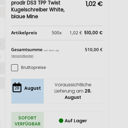
prodir DS3 TPP Twist
1,02 €
Kugelschreiber White,
blaue Mine
Artikelpreis
500x
1,02 €
510,00 €
Gesamtsumme
510,00 €
exkl. MwSt. zzgl.
Versandkosten
Bruttopreise
Voraussichtliche
28
August
Lieferung am
28.
August
SOFORT
Auf Lager
VERFÜGBAR