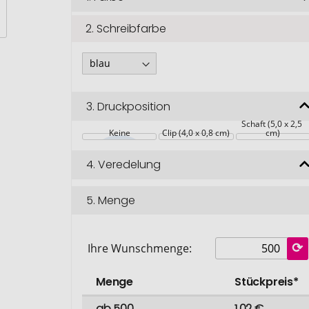
2.
Schreibfarbe
3.
Druckposition
Schaft (5,0 x 2,5 
Keine
Clip (4,0 x 0,8 cm)
cm)
4.
Veredelung
5.
Menge
Ihre Wunschmenge:
Menge
Stückpreis*
ab 500
1,02 €