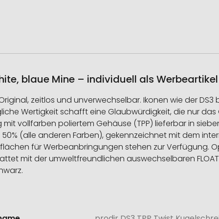
ite, blaue Mine – individuell als Werbeartike
t. Das Original, zeitlos und unverwechselbar. Ikonen wie der D
che Wertigkeit schafft eine Glaubwürdigkeit, die nur das O
g mit vollfarben poliertem Gehäuse (TPP) lieferbar in sieb
 50% (alle anderen Farben), gekennzeichnet mit dem inte
flächen für Werbeanbringungen stehen zur Verfügung. Op
tattet mit der umweltfreundlichen auswechselbaren FLOAT
hwarz.
lname
prodir DS3 TPP Twist Kugelschre