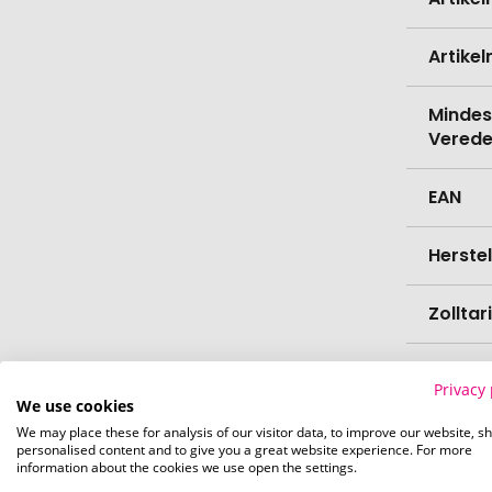
Informati
Artike
Mindes
Verede
EAN
Herste
Zollta
Marke
Privacy 
We use cookies
Farbe
We may place these for analysis of our visitor data, to improve our website, s
personalised content and to give you a great website experience. For more
information about the cookies we use open the settings.
Materi