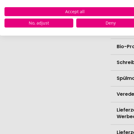
Accept all
Länge
No, adjust
Deny
Breite
Bio-Pr
Schrei
Spülma
Verede
Lieferz
Werbe
Lieferz