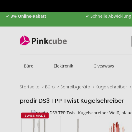
✔
3% Online-Rabatt
✔ Schnelle Abwicklung
Büro
Elektronik
Giveaways
Startseite
Büro
Schreibgeräte
Kugelschreiber
prodir DS3 TPP Twist Kugelschreiber
Zum
Zum
SWISS MADE
Ende
Anfang
der
der
Bildgalerie
Bildgalerie