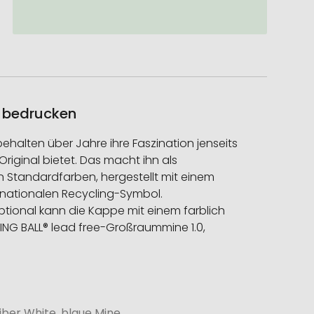
l bedrucken
S3 behalten über Jahre ihre Faszination jenseits
riginal bietet. Das macht ihn als
en Standardfarben, hergestellt mit einem
rnationalen Recycling-Symbol.
tional kann die Kappe mit einem farblich
ING BALL® lead free-Großraummine 1.0,
iber White, blaue Mine