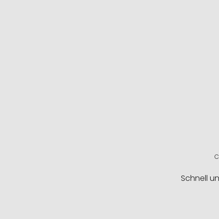
C
Schnell u