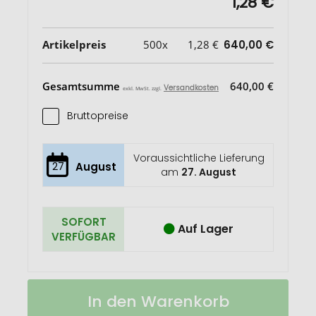
1,28 €
Artikelpreis
500x
1,28 €
640,00 €
Gesamtsumme
640,00 €
Versandkosten
exkl. MwSt. zzgl.
Bruttopreise
Voraussichtliche Lieferung
27
August
am
27. August
SOFORT
Auf Lager
VERFÜGBAR
prodir
Auf
In den Warenkorb
DS3
Lager
TTC