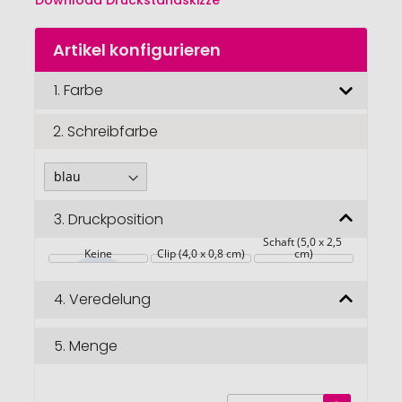
Download Druckstandskizze
Zum
Artikel konfigurieren
Anfang
der
Bildgalerie
1.
Farbe
springen
2.
Schreibfarbe
3.
Druckposition
Schaft (5,0 x 2,5 
Keine
Clip (4,0 x 0,8 cm)
cm)
4.
Veredelung
5.
Menge