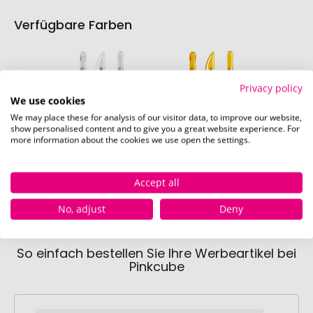
Verfügbare Farben
Privacy policy
We use cookies
We may place these for analysis of our visitor data, to improve our website,
show personalised content and to give you a great website experience. For
more information about the cookies we use open the settings.
transparent klar
gelb
o
Sofort verfügbar
Sofort verfügbar
Sofor
Accept all
No, adjust
Deny
So einfach bestellen Sie Ihre Werbeartikel bei
Pinkcube