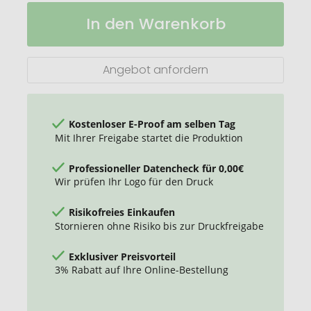
prodir
Auf
In den Warenkorb
QS20
Lager
Soft
Touch
PRP
Angebot anfordern
Push
Kugelschreiber
Kostenloser E-Proof am selben Tag
Mit Ihrer Freigabe startet die Produktion
Professioneller Datencheck für 0,00€
Wir prüfen Ihr Logo für den Druck
Risikofreies Einkaufen
Stornieren ohne Risiko bis zur Druckfreigabe
Exklusiver Preisvorteil
3% Rabatt auf Ihre Online-Bestellung