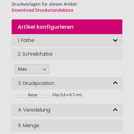
Druckvorlagen für diesen Artikel:
Download Druckstandskizze
Zum
Artikel konfigurieren
Anfang
der
Bildgalerie
1.
Farbe
springen
2.
Schreibfarbe
3.
Druckposition
Keine
Clip (3,6 x 0,7 cm)
4.
Veredelung
5.
Menge