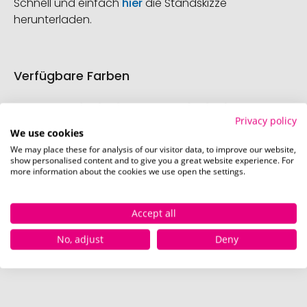
Schnell und einfach
hier
die Standskizze
herunterladen.
Verfügbare Farben
Privacy policy
We use cookies
We may place these for analysis of our visitor data, to improve our website,
show personalised content and to give you a great website experience. For
more information about the cookies we use open the settings.
schwarz
schwarz-silber
schwa
Accept all
poliert
sa
Sofort verfügbar
Sofort verfügbar
Sofor
No, adjust
Deny