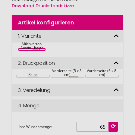
Download Druckstandskizze
Zum
Artikel konfigurieren
Anfang
der
Bildgalerie
1.
Variante
Recycelter 
Spiralblock aus 
springen
Milchkarton 
Austin - beige
2.
Druckposition
Auf der 
Auf der 
Vorderseite (5 x 3 
Vorderseite (6 x 8 
Keine
cm)
cm)
3.
Veredelung
4.
Menge
Ihre Wunschmenge: