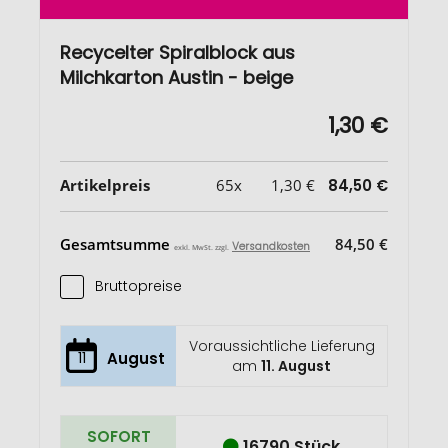
Recycelter Spiralblock aus
Milchkarton Austin - beige
1,30 €
Artikelpreis
65x
1,30 €
84,50 €
Gesamtsumme
84,50 €
Versandkosten
exkl. MwSt. zzgl.
Bruttopreise
Voraussichtliche Lieferung
11
August
am
11. August
SOFORT
16790 Stück