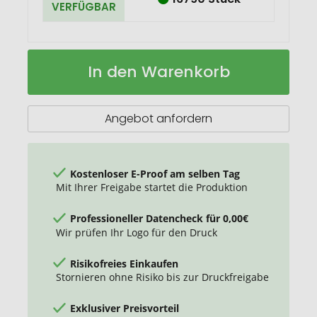
VERFÜGBAR
Recycelter
Auf
In den Warenkorb
Spiralblock
Lager
aus
Milchkarton
Austin
Angebot anfordern
Kostenloser E-Proof am selben Tag
Mit Ihrer Freigabe startet die Produktion
Professioneller Datencheck für 0,00€
Wir prüfen Ihr Logo für den Druck
Risikofreies Einkaufen
Stornieren ohne Risiko bis zur Druckfreigabe
Exklusiver Preisvorteil