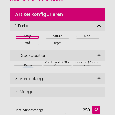
Download Druckstandskizze
Zum
Artikel konfigurieren
Anfang
der
Bildgalerie
1.
Farbe
springen
navy
nature
black
red
grey
2.
Druckposition
Vorderseite (28 x 
Rückseite (28 x 30 
Keine
30 cm)
cm)
3.
Veredelung
4.
Menge
Ihre Wunschmenge: