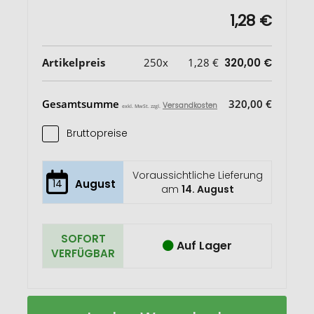
1,28 €
Artikelpreis
250x
1,28 €
320,00 €
Gesamtsumme
320,00 €
Versandkosten
exkl. MwSt. zzgl.
Bruttopreise
Voraussichtliche Lieferung
14
August
am
14. August
SOFORT
Auf Lager
VERFÜGBAR
Recycling
Auf