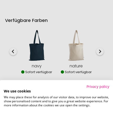
Verfügbare Farben
navy
nature
b
Sofort verfügbar
Sofort verfügbar
Sofor
Privacy policy
We use cookies
We may place these for analysis of our visitor data, to improve our website,
show personalised content and to give you a great website experience. For
So einfach bestellen Sie Ihre Werbeartikel bei
more information about the cookies we use open the settings.
Pinkcube