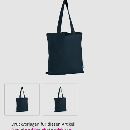
Ende
der
Bildgalerie
springen
Druckvorlagen für diesen Artikel: