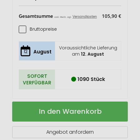
Gesamtsumme
105,90 €
Versandkosten
exkl. MwSt. zzgl.
Bruttopreise
Voraussichtliche Lieferung
12
August
am
12. August
SOFORT
1090 Stück
VERFÜGBAR
Sanibel
Auf
In den Warenkorb
400
Lager
ml
Isolierbecher
Angebot anfordern