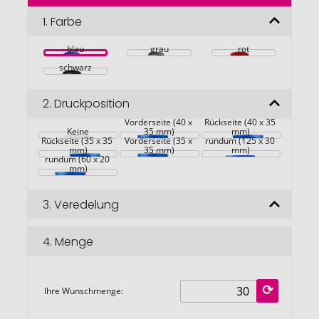
der
Bildgalerie
1.
Farbe
springen
blau
grau
rot
schwarz
2.
Druckposition
Vorderseite (40 x 
Rückseite (40 x 35 
Keine
35 mm)
mm)
Rückseite (35 x 35 
Vorderseite (35 x 
rundum (125 x 30 
mm)
35 mm)
mm)
rundum (60 x 20 
mm)
3.
Veredelung
4.
Menge
Ihre Wunschmenge: