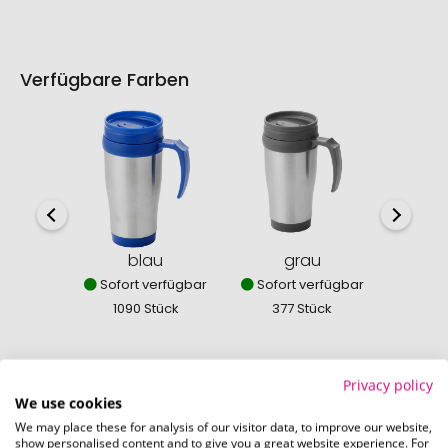
Verfügbare Farben
blau
grau
Sofort verfügbar
Sofort verfügbar
Sofor
1090 Stück
377 Stück
557
Privacy policy
We use cookies
We may place these for analysis of our visitor data, to improve our website,
So einfach bestellen Sie Ihre Werbeartikel bei
show personalised content and to give you a great website experience. For