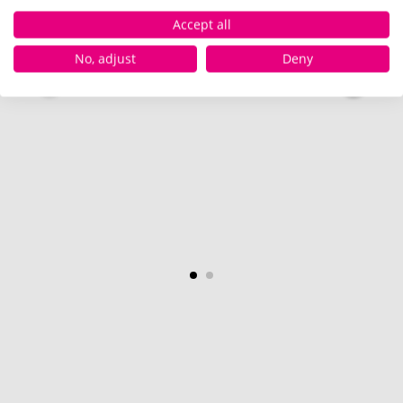
Accept all
No, adjust
Deny