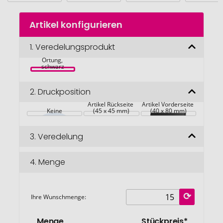
Zum
Artikel konfigurieren
Anfang
Seekcard RCS 
der
rPolyester 
Bildgalerie
1.
Veredelungsprodukt
Kartenetui mit 
weltweiter 
springen
Ortung, 
schwarz
2.
Druckposition
Artikel Rückseite 
Artikel Vorderseite 
Keine
(45 x 45 mm)
(40 x 80 mm)
3.
Veredelung
4.
Menge
Ihre Wunschmenge:
Menge
Stückpreis*