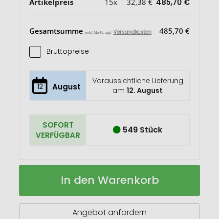
Artikelpreis
15x
32,38 €
485,70 €
Gesamtsumme
485,70 €
Versandkosten
exkl. MwSt. zzgl.
Bruttopreise
Voraussichtliche Lieferung
12
August
am
12. August
SOFORT
549 Stück
VERFÜGBAR
Seekcard
Auf
In den Warenkorb
RCS
Lager
rPolyester
Kartenetui
mit
Angebot anfordern
weltweiter