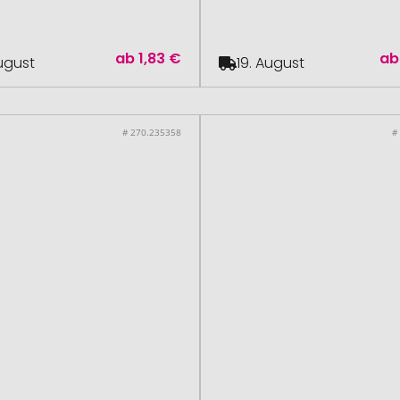
ab
1,83 €
ab
August
19. August
# 270.235358
#