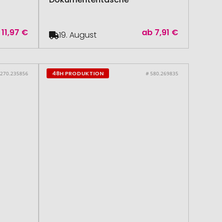
11,97 €
ab
7,91 €
19. August
48H PRODUKTION
 270.235856
# 580.269835