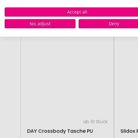
# 350.274428
Accept all
No, adjust
Deny
ab 10 Stück
DAY Crossbody Tasche PU
Slidox