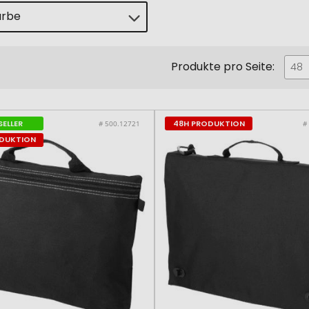
arbe
Produkte pro Seite:
er
48
SELLER
48H PRODUKTION
# 500.12721
#
ODUKTION