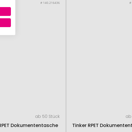
# 140.216436
#
ab 50 Stück
ab 
 RPET Dokumententasche
Tinker RPET Dokumenten