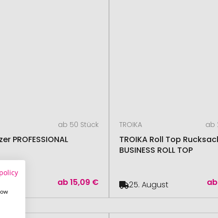
ab 50 Stück
TROIKA
ab 
zer PROFESSIONAL
TROIKA Roll Top Rucksac
BUSINESS ROLL TOP
policy
ab
15,09 €
ab
August
25. August
how