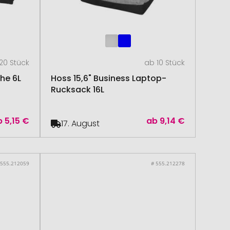
20 Stück
ab 10 Stück
he 6L
Hoss 15,6" Business Laptop-
Rucksack 16L
b
5,15 €
ab
9,14 €
17. August
 555.212059
# 555.212278