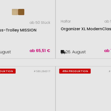
Halfar
ab 
ab 50 Stück
Organizer XL ModernClas
ss-Trolley MISSION
ab
65,51 €
ab
August
26. August
ODUKTION
48H PRODUKTION
# 580.284517
#