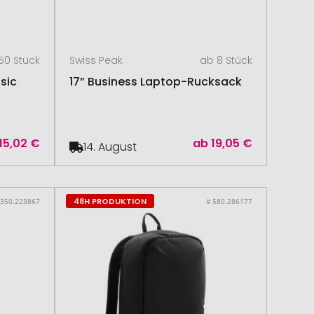
50 Stück
Swiss Peak
ab 8 Stück
sic
17” Business Laptop-Rucksack
15,02 €
ab
19,05 €
14. August
48H PRODUKTION
 350.223867
# 580.286177