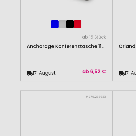
ab 15 Stück
Anchorage Konferenztasche 11L
Orland
ab
6,52 €
17. August
17. 
# 270.235943