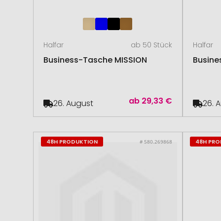
Halfar
ab 50 Stück
Halfar
Business-Tasche MISSION
Busine
ab
29,33 €
26. August
26. 
48H PRODUKTION
48H PR
# 580.269868