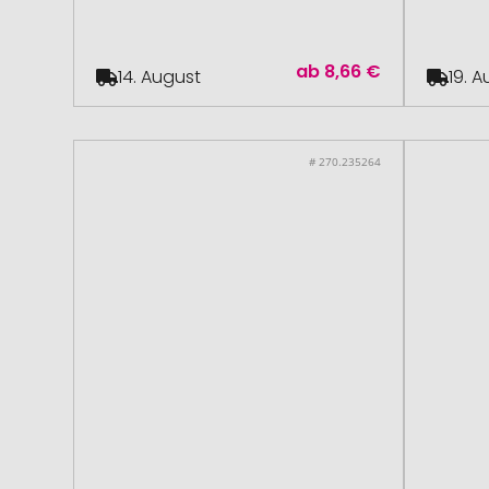
ab
8,66 €
14. August
19. 
# 270.235264