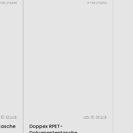
 140.216448
# 140.216253
10 Stück
ab 15 Stück
tasche
Doppex RPET-
Dokumententasche