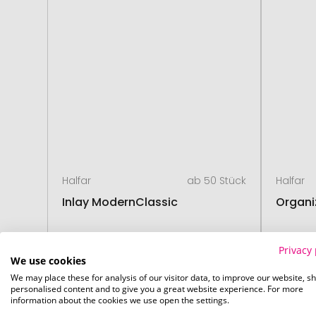
Halfar
ab 50 Stück
Halfar
Inlay ModernClassic
Organi
Privacy 
We use cookies
ab
8,27 €
19. August
19. 
We may place these for analysis of our visitor data, to improve our website, s
personalised content and to give you a great website experience. For more
information about the cookies we use open the settings.