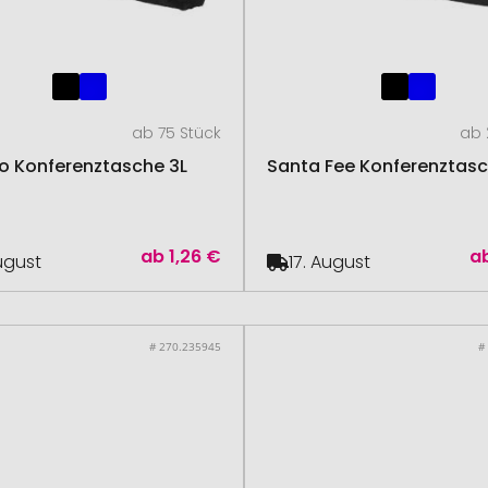
ab 75 Stück
ab 
o Konferenztasche 3L
Santa Fee Konferenztasc
ab
1,26 €
a
August
17. August
# 270.235945
#