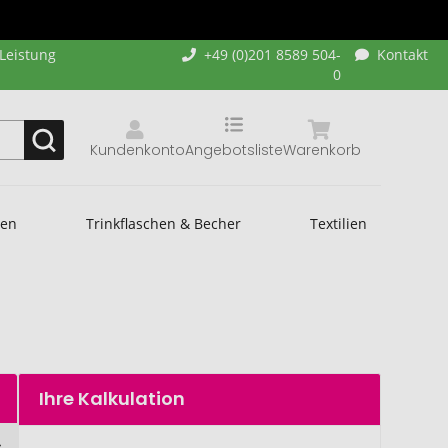
-Leistung
+49 (0)201 8589 504-
Kontakt
0
Kundenkonto
Angebotsliste
Warenkorb
hen
Trinkflaschen & Becher
Textilien
Ihre Kalkulation