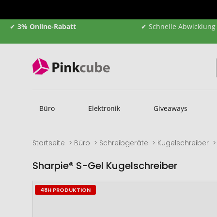
✔
3% Online-Rabatt
✔ Schnelle Abwicklung
Büro
Elektronik
Giveaways
Startseite
Büro
Schreibgeräte
Kugelschreiber
Sharpie® S-Gel Kugelschreiber
Zum
Zum
48H PRODUKTION
Ende
Anfang
der
der
Bildgalerie
Bildgalerie