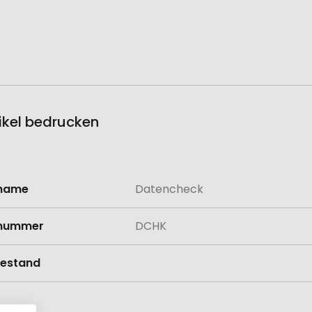
ikel bedrucken
lname
Datencheck
onen
lnummer
DCHK
estand