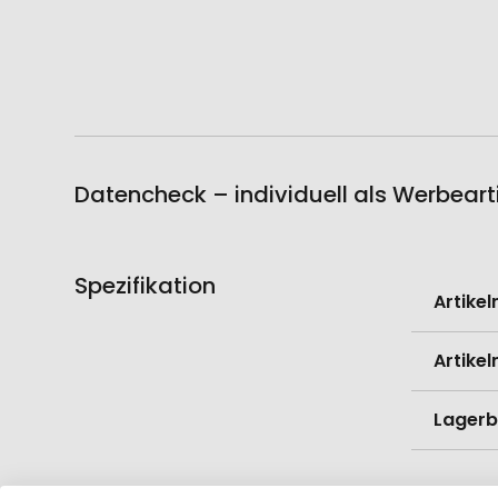
Datencheck – individuell als Werbeart
Spezifikation
Weitere
Artike
Informati
Artike
Lagerb