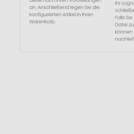
diese nach Ihren Vorstellungen
Ihr Log
an. Anschließend legen Sie die
schließe
konfigurierten Artikel in Ihren
Falls S
Warenkorb.
Datei z
können 
nachlief