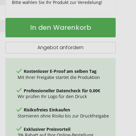
Bitte wählen Sie Ihr Produkt zur Veredelung!
Sharpie®
Auf
In den Warenkorb
S-
Lager
Gel
Kugelschreiber
Angebot anfordern
Kostenloser E-Proof am selben Tag
Mit Ihrer Freigabe startet die Produktion
Professioneller Datencheck für 0,00€
Wir prüfen Ihr Logo für den Druck
Risikofreies Einkaufen
Stornieren ohne Risiko bis zur Druckfreigabe
Exklusiver Preisvorteil
3% Rabatt auf Ihre Online-Bestellung