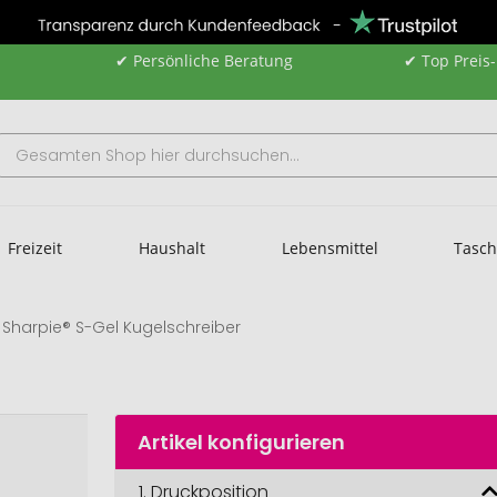
✔ Persönliche Beratung
✔ Top Preis
Freizeit
Haushalt
Lebensmittel
Tasc
Sharpie® S-Gel Kugelschreiber
Artikel konfigurieren
1.
Druckposition