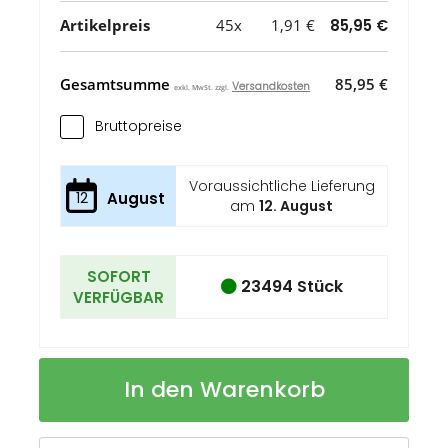
Artikelpreis
45x
1,91 €
85,95 €
Gesamtsumme
85,95 €
Versandkosten
exkl. MwSt. zzgl.
Bruttopreise
Voraussichtliche Lieferung
12
August
am
12. August
SOFORT
23494 Stück
VERFÜGBAR
SHOOP
Auf
In den Warenkorb
REFLECTIVE
Lager
Beutel
mit
Kordelzug