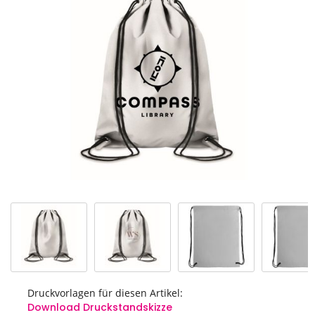
Ende
der
Bildgalerie
springen
Druckvorlagen für diesen Artikel:
Download Druckstandskizze