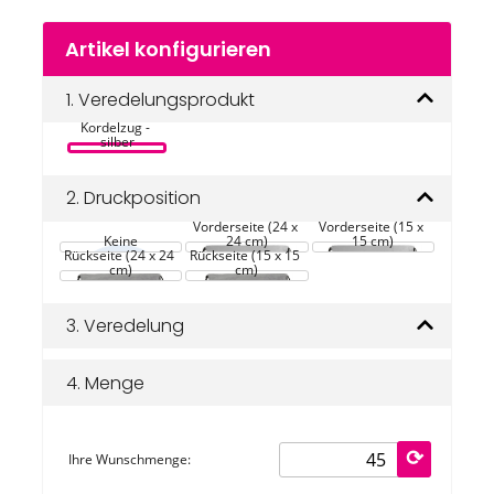
Zum
Artikel konfigurieren
Anfang
der
SHOOP 
Bildgalerie
1.
Veredelungsprodukt
REFLECTIVE 
Beutel mit 
springen
Kordelzug - 
silber
2.
Druckposition
Vorderseite (24 x 
Vorderseite (15 x 
Keine
24 cm)
15 cm)
Rückseite (24 x 24 
Rückseite (15 x 15 
cm)
cm)
3.
Veredelung
4.
Menge
Ihre Wunschmenge: