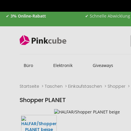
✔
3% Online-Rabatt
✔ Schnelle Abwicklung
Büro
Elektronik
Giveaways
Startseite
Taschen
Einkaufstaschen
Shopper
Shopper PLANET
Zum
Zum
Ende
Anfang
der
der
Bildgalerie
Bildgalerie