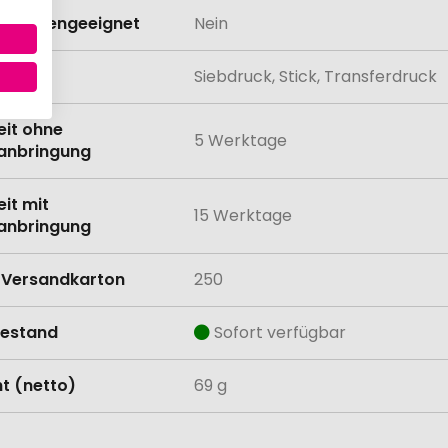
schinengeeignet
Nein
lung
Siebdruck, Stick, Transferdruck
eit ohne
5 Werktage
anbringung
eit mit
15 Werktage
anbringung
Versandkarton
250
estand
Sofort verfügbar
t (netto)
69 g