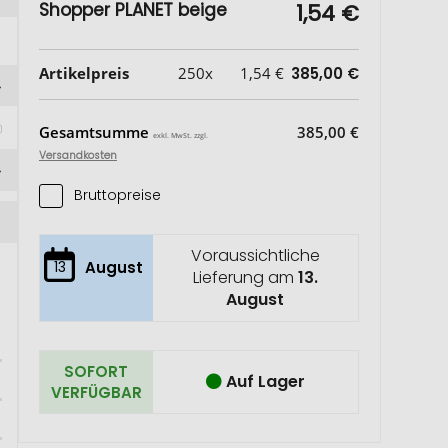
Shopper PLANET beige
1,54 €
Artikelpreis
250x
1,54 €
385,00 €
Gesamtsumme
385,00 €
exkl. MwSt. zzgl.
Versandkosten
Bruttopreise
Voraussichtliche
13
August
Lieferung am
13.
August
SOFORT
Auf Lager
VERFÜGBAR