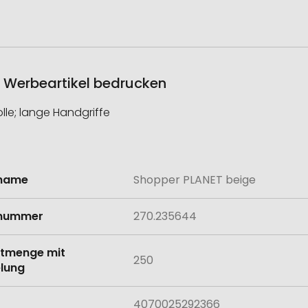
s Werbeartikel bedrucken
le; lange Handgriffe
lname
Shopper PLANET beige
onen
lnummer
270.235644
tmenge mit
250
lung
4070025292366