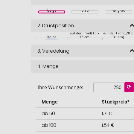
beige
blau
hellgrau
2.
Druckposition
auf der Front(15 x 
auf der Front(28 x 
Keine
15 cm)
31 cm)
3.
Veredelung
4.
Menge
Ihre Wunschmenge:
Menge
Stückpreis*
ab 50
1,71 €
ab 100
1,54 €