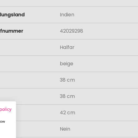
llungsland
Indien
rifnummer
42029298
Halfar
beige
38 cm
38 cm
policy
42 cm
how
odukt
Nein