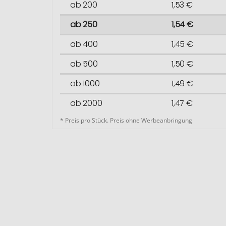
ab 200
1,53 €
ab 250
1,54 €
ab 400
1,45 €
ab 500
1,50 €
ab 1000
1,49 €
ab 2000
1,47 €
* Preis pro Stück. Preis ohne Werbeanbringung