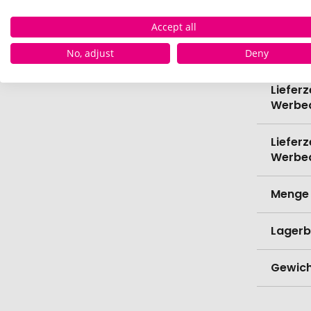
Spülma
Accept all
Verede
No, adjust
Deny
Lieferz
Werbe
Lieferz
Werbe
Menge 
Lagerb
Gewich