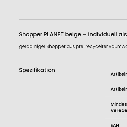
Shopper PLANET beige – individuell al
geradliniger Shopper aus pre-recycelter Baumwol
Spezifikation
Weitere
Artike
Informati
Artike
Mindes
Verede
EAN