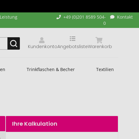
-Leistung
+49 (0)201 8589 504-
Kontakt
0
Kundenkonto
Angebotsliste
Warenkorb
hen
Trinkflaschen & Becher
Textilien
Ihre Kalkulation