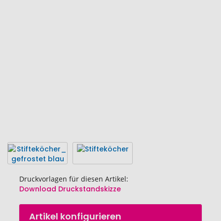
Ende
der
Bildgalerie
springen
Druckvorlagen für diesen Artikel:
Download Druckstandskizze
Zum
Artikel konfigurieren
Anfang