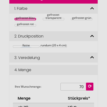
der
Bildgalerie
1.
Farbe
springen
gefrostet 
gefrostet blau
transparent
gefrostet grün
gefrostet rot
2.
Druckposition
Keine
rundum (20 x 4 cm)
3.
Veredelung
4.
Menge
Ihre Wunschmenge:
Menge
Stückpreis*