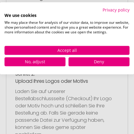
Wählen Sie Ihre gewünschten
Privacy policy
Werbeartikel aus und passen Sie diese
We use cookies
nach Ihren Vorstellungen an.
We may place these for analysis of our visitor data, to improve our website,
Anschließend legen Sie die konfigurierten
show personalised content and to give you a great website experience. For
more information about the cookies we use open the settings.
Artikel in Ihren Warenkorb.
Accept all
No, adjust
Deny
Schritt 2:
Upload Ihres Logos oder Motivs
Laden Sie auf unserer
Bestellabschlussseite (Checkout) Ihr Logo
oder Motiv hoch und schließen Sie Ihre
Bestellung ab. Falls Sie gerade keine
passende Datei zur Verfügung haben,
können Sie diese gerne später