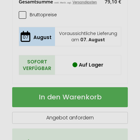
Gesamtsumme
79,10 €
Versandkosten
exkl. MwSt. zzgl.
Bruttopreise
Voraussichtliche Lieferung
07
August
am
07. August
SOFORT
Auf Lager
VERFÜGBAR
Stifteköcher
Auf
In den Warenkorb
Lager
Angebot anfordern