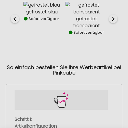
gefrostet blau
gefro
gefrostet
Sofort verfügbar
Sofor
transparent
Sofort verfügbar
So einfach bestellen Sie Ihre Werbeartikel bei
Pinkcube
Schritt 1:
Artikelkonfiguration