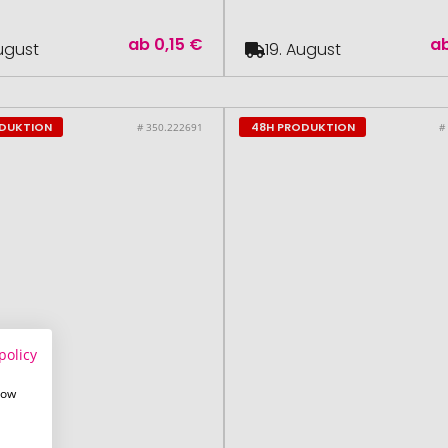
ab
0,15 €
a
August
19. August
ODUKTION
48H PRODUKTION
# 350.222691
#
policy
how