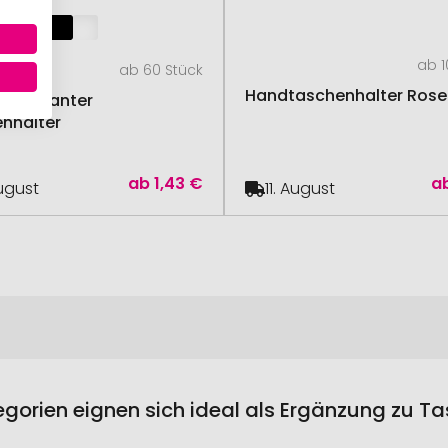
ab 1
ab 60 Stück
Handtaschenhalter Rose 
 Eleganter
nhalter
ab
1,43 €
a
August
11. August
egorien eignen sich ideal als Ergänzung zu T