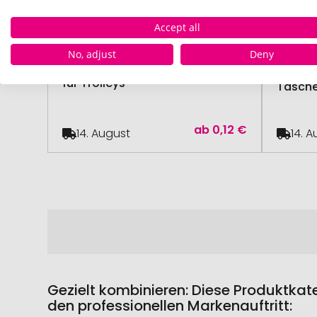
Accept all
ab 500 Stück
No, adjust
Deny
Taschenhalter aus Kunststoff
MADAME
für Trolleys
Tasche
ab
0,12 €
14. August
14. 
Gezielt kombinieren: Diese Produktkat
den professionellen Markenauftritt: