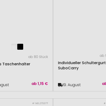
ab 
ab 80 Stück
Individueller Schultergurt
is Taschenhalter
SuboCarry
ab
1,15 €
a
August
19. August
# 140.275577
#