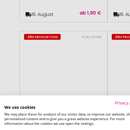
ab
1,90 €
19. August
19. 
48H PRODUKTION
48H PR
# 365.207068
Privacy 
We use cookies
We may place these for analysis of our visitor data, to improve our website, s
personalised content and to give you a great website experience. For more
information about the cookies we use open the settings.