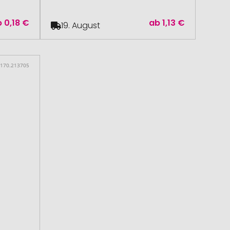
b
0,18 €
ab
1,13 €
19. August
 170.213705