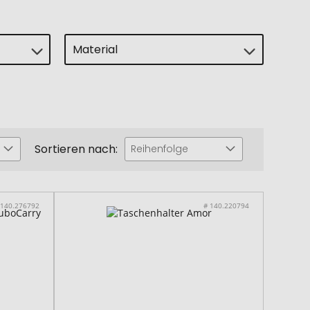
Material
Sortieren nach:
Reihenfolge
 140.276792
# 140.220794