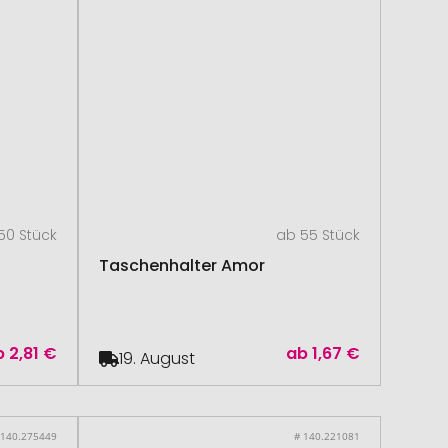
50 Stück
ab 55 Stück
Taschenhalter Amor
b
2,81 €
ab
1,67 €
19. August
 140.275449
# 140.221081