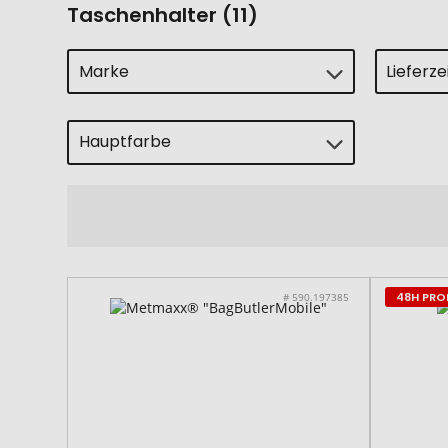
Taschenhalter (11)
Marke
Lieferz
Hauptfarbe
48H PR
# 590.197385