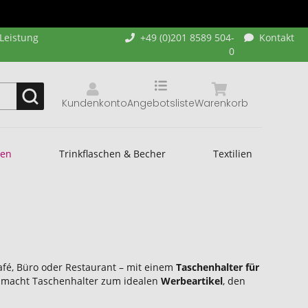
-Leistung
+49 (0)201 8589 504-
Kontakt
0
Kundenkonto
Angebotsliste
Warenkorb
hen
Trinkflaschen & Becher
Textilien
Café, Büro oder Restaurant – mit einem
Taschenhalter für
s macht Taschenhalter zum idealen
Werbeartikel
, den