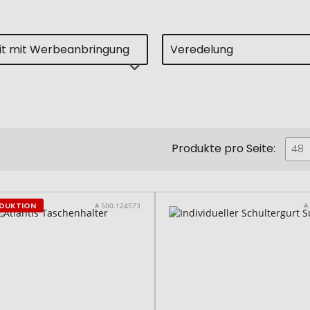
eit mit Werbeanbringung
Veredelung
Produkte pro Seite:
48
ODUKTION
# 500.124573
#