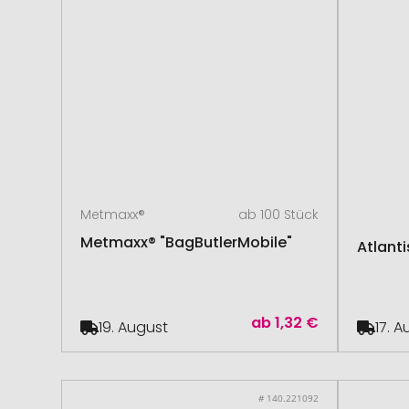
Metmaxx®
ab 100 Stück
Metmaxx® "BagButlerMobile"
Atlant
ab
1,32 €
19. August
17. 
# 140.221092