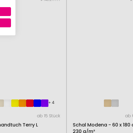
+ 4
ab 15 Stück
ab 
andtuch Terry L
Schal Modena - 60 x 180 
230 g/m²