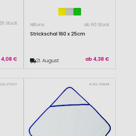
25 Stück
Niltons
ab 60 Stück
Strickschal 160 x 25cm
4,08 €
ab
4,38 €
21. August
 255.275531
# 355.194698