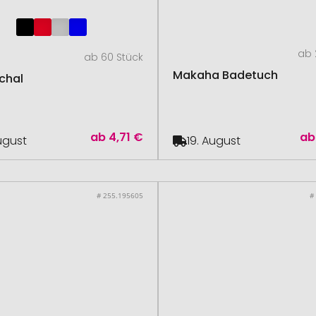
ab 
ab 60 Stück
Makaha Badetuch
chal
ab
4,71 €
ab
August
19. August
# 255.195605
#