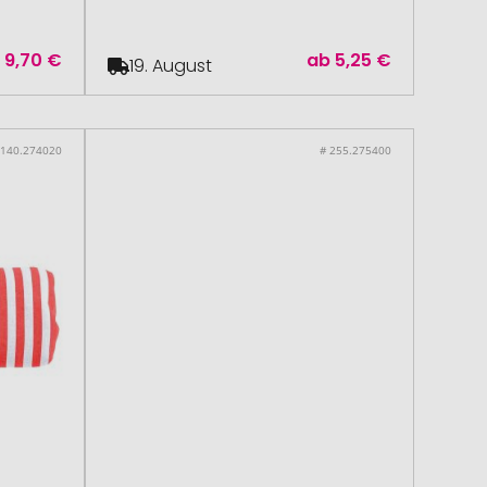
b
9,70 €
ab
5,25 €
19. August
 140.274020
# 255.275400