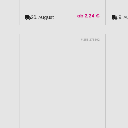
ab
2,24 €
26. August
19. 
# 255.275502