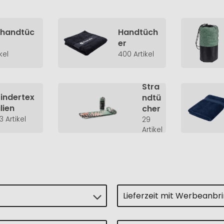
thandtüc
Handtüch
er
kel
400 Artikel
Stra
indertex
ndtü
ilien
cher
3 Artikel
29
Artikel
Lieferzeit mit Werbeanbr