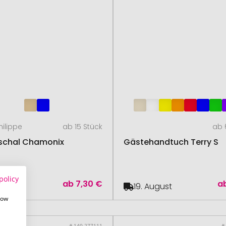
hilippe
ab 15 Stück
ab 
schal Chamonix
Gästehandtuch Terry S
policy
ab
7,30 €
a
August
19. August
how
# 140.277111
#