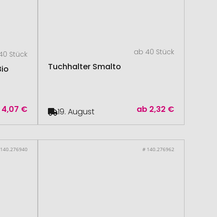
ab 40 Stück
40 Stück
Tuchhalter Smalto
Bio
4,07 €
ab
2,32 €
19. August
 140.276940
# 140.276962