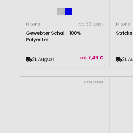
Niltons
ab 50 Stück
Niltons
Gewebter Schal - 100%
Stricks
Polyester
ab
7,49 €
21. August
21. 
# 140.217403