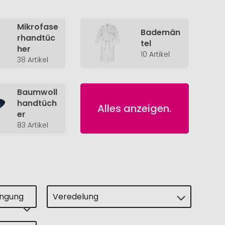
Mikrofase
Bademän
rhandtüc
tel
her
10 Artikel
38 Artikel
Baumwoll
handtüch
Alles anzeigen.
er
83 Artikel
ingung
Veredelung