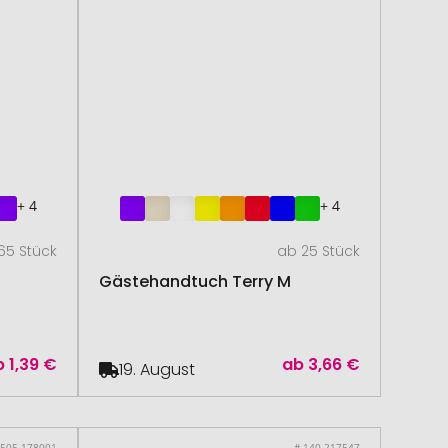
+ 4
+ 4
65 Stück
ab 25 Stück
Gästehandtuch Terry M
b
1,39 €
ab
3,66 €
19. August
 505.178001
# 140.217547