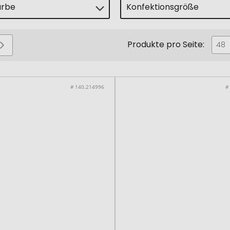
arbe
Konfektionsgröße
Produkte pro Seite:
Seite
Seite
Weiter
48
# 140.214996
#