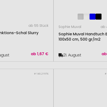
ab 55 Stück
Sophie Muval
ab 
nktions-Schal Slurry
Sophie Muval Handtuch 
100x50 cm, 500 gr/m2
ab
1,67 €
ab
August
21. August
# 140.21976
#