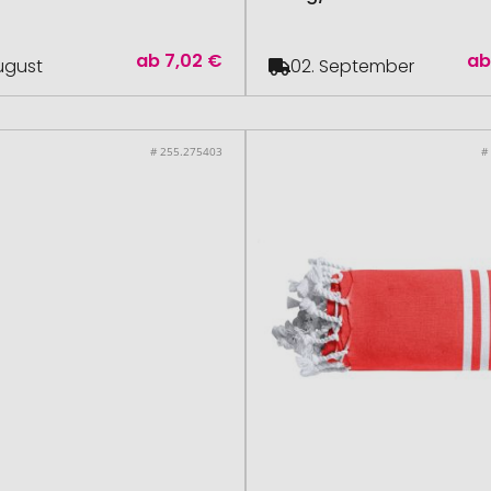
ab
7,02 €
a
August
02. September
# 255.275403
#