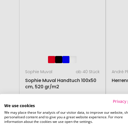
Sophie Muval
ab 40 Stück
André P
Sophie Muval Handtuch 100x50
Herren
cm, 520 gr/m2
Privacy 
ab
3,11 €
21. August
19. 
We use cookies
We may place these for analysis of our visitor data, to improve our website, s
personalised content and to give you a great website experience. For more
information about the cookies we use open the settings.
# 355.194813