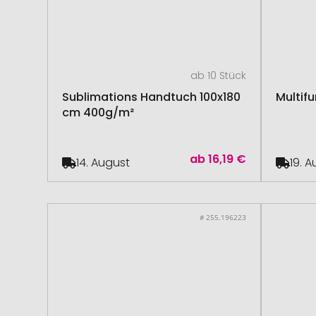
ab 10 Stück
Sublimations Handtuch 100x180
Multifu
cm 400g/m²
ab
16,19 €
14. August
19. 
# 255.196223