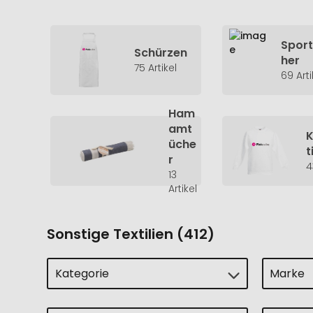
Spor
Schürzen
her
75 Artikel
69 Arti
Ham
amt
K
üche
t
r
4
13
Artikel
Sonstige Textilien (412)
Kategorie
Marke