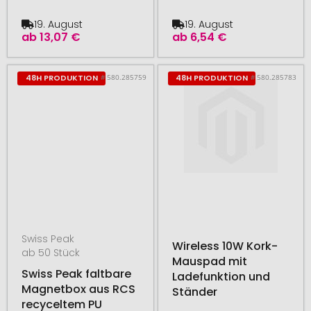
19. August
19. August
ab
13,07 €
ab
6,54 €
# 580.285759
# 580.285783
48H PRODUKTION
48H PRODUKTION
Swiss Peak
Wireless 10W Kork-
ab 50 Stück
Mauspad mit
Swiss Peak faltbare
Ladefunktion und
Magnetbox aus RCS
Ständer
recyceltem PU