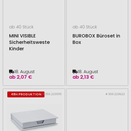
ab 40 Stück
ab 40 Stück
MINI VISIBLE
BUROBOX Büroset in
Sicherheitsweste
Box
Kinder
18. August
18. August
ab
2,07 €
ab
2,13 €
# 350.223595
# 350.223622
48H PRODUKTION