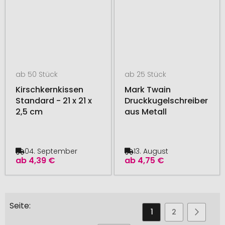
ab 50 Stück
ab 25 Stück
Kirschkernkissen
Mark Twain
Standard - 21 x 21 x
Druckkugelschreiber
2,5 cm
aus Metall
04. September
13. August
ab
4,39 €
ab
4,75 €
Seite
Sie
Seite
Seite
Seite
Weiter
1
2
3