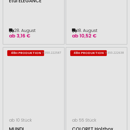
Etui ELEGANCE
28. August
18. August
ab
3,16 €
ab
10,52 €
# 350.222587
# 350.222638
48H PRODUKTION
48H PRODUKTION
ab 10 Stück
ab 55 Stück
MUNDI
COLORET Holzbox