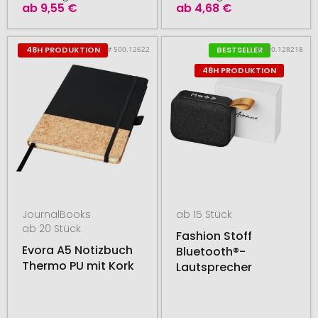
ab
9,55 €
ab
4,68 €
# 500.12622
# 500.128218
48H PRODUKTION
BESTSELLER
48H PRODUKTION
JournalBooks
ab 15 Stück
ab 20 Stück
Fashion Stoff
Evora A5 Notizbuch
Bluetooth®-
Thermo PU mit Kork
Lautsprecher