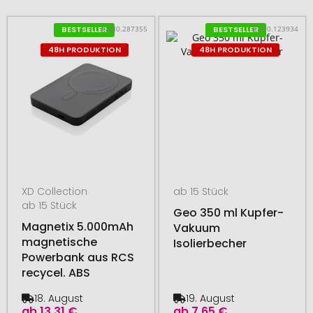
# 580.287355
# 500.123934
BESTSELLER
BESTSELLER
48H PRODUKTION
48H PRODUKTION
XD Collection
ab 15 Stück
ab 15 Stück
Geo 350 ml Kupfer-
Magnetix 5.000mAh
Vakuum
magnetische
Isolierbecher
Powerbank aus RCS
recycel. ABS
18. August
19. August
ab
13,31 €
ab
7,65 €