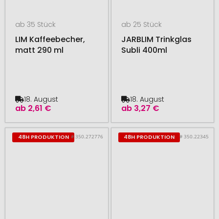
ab 35 Stück
ab 25 Stück
LIM Kaffeebecher,
JARBLIM Trinkglas
matt 290 ml
Subli 400ml
18. August
18. August
ab
2,61 €
ab
3,27 €
# 350.272776
# 350.22345
48H PRODUKTION
48H PRODUKTION