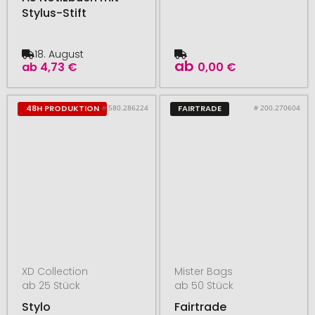
Stylus-Stift
18. August
ab
ab
4,73 €
0,00 €
# 580.286224
# 200.270604
48H PRODUKTION
FAIRTRADE
XD Collection
Mister Bags
ab 25 Stück
ab 50 Stück
Stylo
Fairtrade