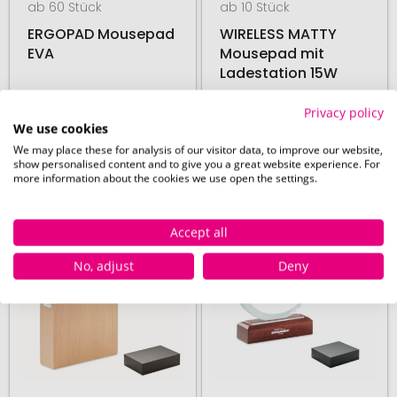
ab 60 Stück
ab 10 Stück
ERGOPAD Mousepad
WIRELESS MATTY
EVA
Mousepad mit
Ladestation 15W
Privacy policy
We use cookies
18. August
18. August
We may place these for analysis of our visitor data, to improve our website,
ab
1,47 €
ab
10,94 €
show personalised content and to give you a great website experience. For
more information about the cookies we use open the settings.
# 350.271557
# 350.271558
48H PRODUKTION
48H PRODUKTION
Accept all
No, adjust
Deny