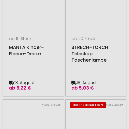
ab 10 Stück
ab 20 Stück
MANTA Kinder-
STRECH-TORCH
Fleece-Decke
Teleskop
Taschenlampe
18. August
18. August
ab
8,22 €
ab
5,03 €
# 505.178085
# 365.20539
48H PRODUKTION