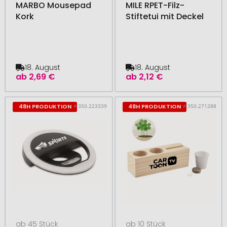
MARBO Mousepad
MILE RPET-Filz-
Kork
Stiftetui mit Deckel
18. August
18. August
ab
2,69 €
ab
2,12 €
# 350.223339
# 350.271288
48H PRODUKTION
48H PRODUKTION
ab 45 Stück
ab 10 Stück