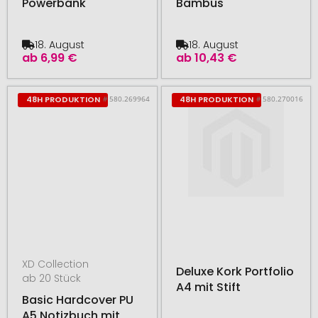
Powerbank
Bambus
18. August
18. August
ab
6,99 €
ab
10,43 €
# 580.269964
# 580.270016
48H PRODUKTION
48H PRODUKTION
XD Collection
Deluxe Kork Portfolio
ab 20 Stück
A4 mit Stift
Basic Hardcover PU
A5 Notizbuch mit