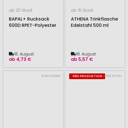
ab 20 Stück
ab 15 Stück
BAPAL+ Rucksack
ATHENA Trinkflasche
600D RPET-Polyester
Edelstahl 500 ml
18. August
18. August
ab
4,73 €
ab
5,57 €
# 350.272009
# 350.272701
48H PRODUKTION