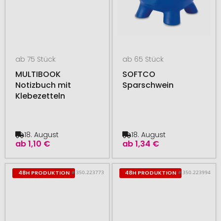
ab 75 Stück
ab 65 Stück
MULTIBOOK
SOFTCO
Notizbuch mit
Sparschwein
Klebezetteln
18. August
18. August
ab
1,10 €
ab
1,34 €
# 350.223773
# 350.223994
48H PRODUKTION
48H PRODUKTION