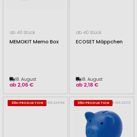
ab 40 Stück
ab 40 Stück
MEMOKIT Memo Box
ECOSET Mäppchen
18. August
18. August
ab
2,06 €
ab
2,18 €
# 350.223704
# 350.22372
48H PRODUKTION
48H PRODUKTION