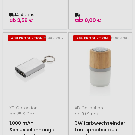
14. August
ab
ab
3,59 €
0,00 €
# 580.268837
# 580.26905
48H PRODUKTION
48H PRODUKTION
XD Collection
XD Collection
ab 25 Stück
ab 10 Stück
1.000 mAh
3W farbwechselnder
Schlüsselanhänger
Lautsprecher aus