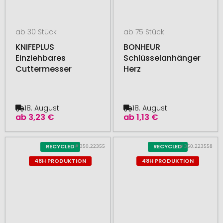
ab 30 Stück
ab 75 Stück
KNIFEPLUS
BONHEUR
Einziehbares
Schlüsselanhänger
Cuttermesser
Herz
18. August
18. August
ab
3,23 €
ab
1,13 €
# 350.22355
# 350.223558
RECYCLED
RECYCLED
48H PRODUKTION
48H PRODUKTION