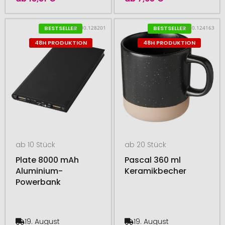
# 500.128201
# 500.124163
BESTSELLER
BESTSELLER
48H PRODUKTION
48H PRODUKTION
ab 10 Stück
ab 20 Stück
Plate 8000 mAh
Pascal 360 ml
Aluminium-
Keramikbecher
Powerbank
19. August
19. August