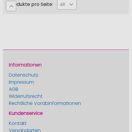
lesen
Produkte pro Seite:
48
gerade
die
Seite
Informationen
Datenschutz
Impressum
AGB
Widerrufsrecht
Rechtliche Vorabinformationen
Kundenservice
Kontakt
Versandarten