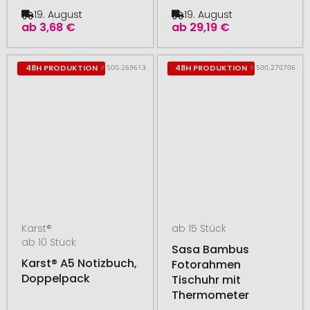
19. August
19. August
ab
3,68 €
ab
29,19 €
# 500.269613
# 500.270706
48H PRODUKTION
48H PRODUKTION
Karst®
ab 15 Stück
ab 10 Stück
Sasa Bambus
Karst® A5 Notizbuch,
Fotorahmen
Doppelpack
Tischuhr mit
Thermometer