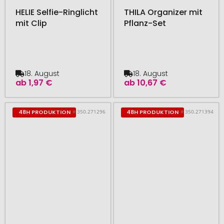
HELIE Selfie-Ringlicht
THILA Organizer mit
mit Clip
Pflanz-Set
18. August
18. August
ab
1,97 €
ab
10,67 €
# 350.271296
# 350.271394
48H PRODUKTION
48H PRODUKTION