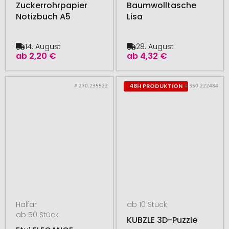
Zuckerrohrpapier
Baumwolltasche
Notizbuch A5
Lisa
14. August
28. August
ab
2,20 €
ab
4,32 €
# 270.235522
# 350.222484
48H PRODUKTION
Halfar
ab 10 Stück
ab 50 Stück
KUBZLE 3D-Puzzle