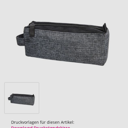
Ende
der
Bildgalerie
springen
Druckvorlagen für diesen Artikel: