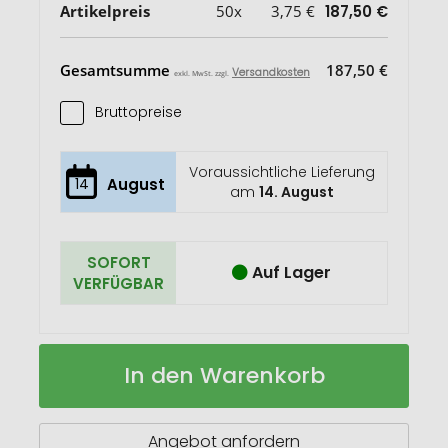
Artikelpreis
50x
3,75 €
187,50 €
Gesamtsumme
187,50 €
Versandkosten
exkl. MwSt. zzgl.
Bruttopreise
Voraussichtliche Lieferung
14
August
am
14. August
SOFORT
Auf Lager
VERFÜGBAR
Etui
Auf
In den Warenkorb
ELEGANCE
Lager
Angebot anfordern