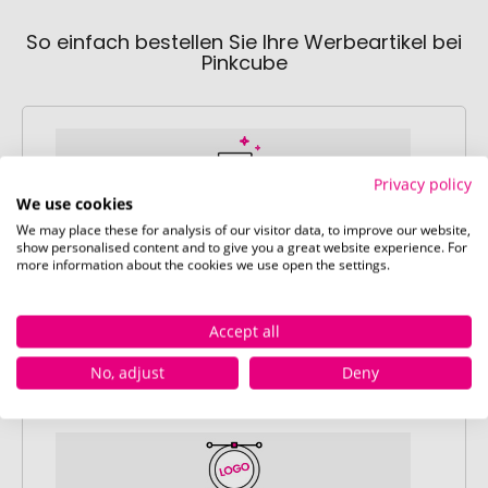
So einfach bestellen Sie Ihre Werbeartikel bei
Pinkcube
Privacy policy
We use cookies
We may place these for analysis of our visitor data, to improve our website,
Schritt 1:
show personalised content and to give you a great website experience. For
Artikelkonfiguration
more information about the cookies we use open the settings.
Wählen Sie Ihre gewünschten
Werbeartikel aus und passen Sie diese
Accept all
nach Ihren Vorstellungen an.
Anschließend legen Sie die konfigurierten
No, adjust
Deny
Artikel in Ihren Warenkorb.