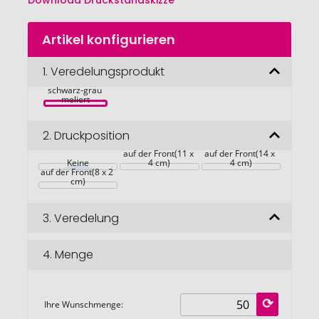
Download Druckstandskizze
Zum
Artikel konfigurieren
Anfang
der
Bildgalerie
1.
Veredelungsprodukt
Etui ELEGANCE 
springen
schwarz-grau 
meliert
2.
Druckposition
auf der Front(11 x 
auf der Front(14 x 
Keine
4 cm)
4 cm)
auf der Front(8 x 2 
cm)
3.
Veredelung
4.
Menge
Ihre Wunschmenge: