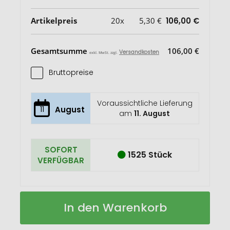
Artikelpreis
20x
5,30 €
106,00 €
Gesamtsumme
106,00 €
Versandkosten
exkl. MwSt. zzgl.
Bruttopreise
Voraussichtliche Lieferung
11
August
am
11. August
SOFORT
1525 Stück
VERFÜGBAR
Thermobecher
Auf
In den Warenkorb
Icatu
Lager