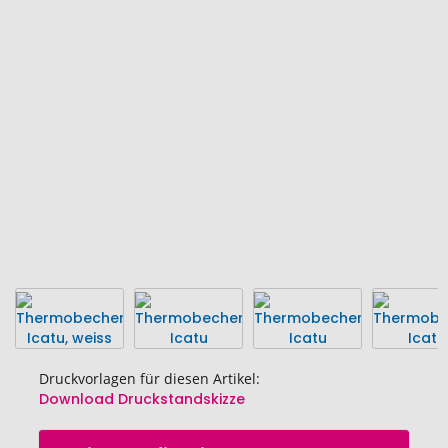
Ende
der
Bildgalerie
springen
Druckvorlagen für diesen Artikel:
Download Druckstandskizze
Zum