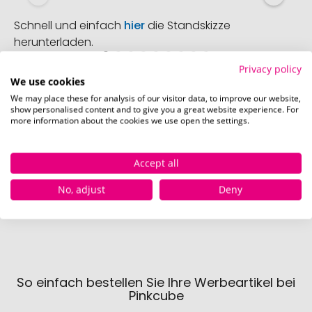
Schnell und einfach
hier
die Standskizze
herunterladen.
Privacy policy
We use cookies
We may place these for analysis of our visitor data, to improve our website,
show personalised content and to give you a great website experience. For
Verfügbare Farben
more information about the cookies we use open the settings.
weiss
schwarz
s
Accept all
Sofort verfügbar
Sofort verfügbar
Sofor
No, adjust
Deny
1525 Stück
3336 Stück
147
So einfach bestellen Sie Ihre Werbeartikel bei
Pinkcube