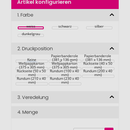
Artikel konfigurieren
Anfang
der
Bildgalerie
1.
Farbe
springen
weiss
schwarz
silber
dunkelgrau
2.
Druckposition
Maßgefertigte 
Kraft-
Maßgefertigte 
Maßgefertigter 
Papierbanderole 
Papierbanderole 
Keine
Kraft-
Maßgefertigter 
(381 x 136 mm)
(381 x 136 mm)
Wellpappkarton 
Wellpappkarton 
Rückseite (40 x 50 
(375 x 305 mm)
(375 x 305 mm)
mm)
Rückseite (50 x 50 
Rundum (100 x 40 
Rundum (200 x 40 
mm)
mm)
mm)
Rundum (210 x 40 
Rundum (230 x 40 
mm)
mm)
3.
Veredelung
4.
Menge