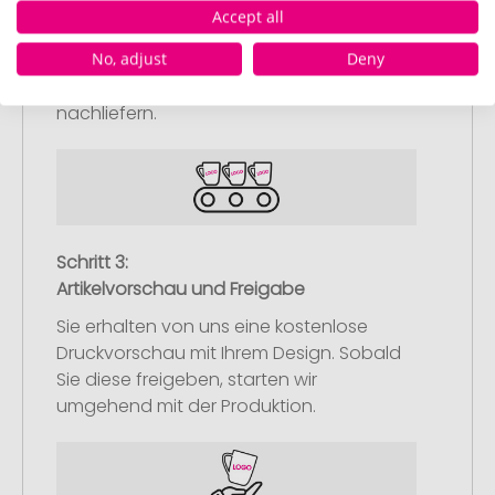
oder Motiv hoch und schließen Sie Ihre
Accept all
Bestellung ab. Falls Sie gerade keine
No, adjust
Deny
passende Datei zur Verfügung haben,
können Sie diese gerne später
nachliefern.
Schritt 3:
Artikelvorschau und Freigabe
Sie erhalten von uns eine kostenlose
Druckvorschau mit Ihrem Design. Sobald
Sie diese freigeben, starten wir
umgehend mit der Produktion.