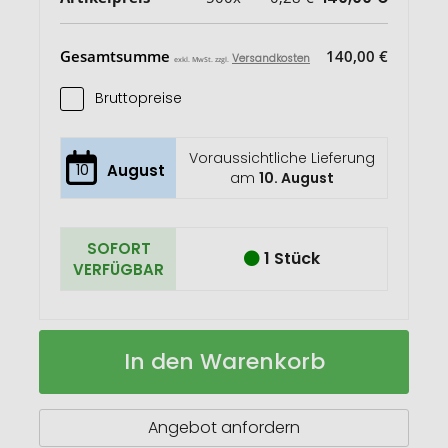
Gesamtsumme
140,00 €
Versandkosten
exkl. MwSt. zzgl.
Bruttopreise
Voraussichtliche Lieferung
10
August
am
10. August
SOFORT
1 Stück
VERFÜGBAR
Vancouver
Auf
In den Warenkorb
Recycling
Lager
Kugelschreiber
Angebot anfordern