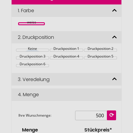
der
Bildgalerie
1.
Farbe
springen
weiss
2.
Druckposition
Keine
Druckposition 1
Druckposition 2
Druckposition 3
Druckposition 4
Druckposition 5
Druckposition 6
3.
Veredelung
4.
Menge
Ihre Wunschmenge:
Menge
Stückpreis*