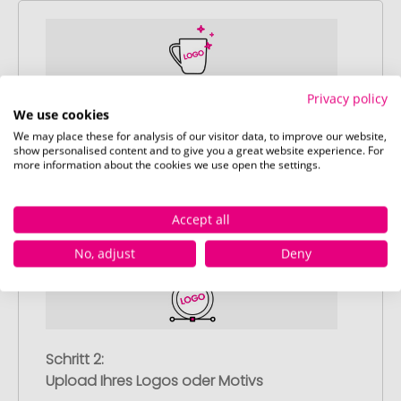
Privacy policy
Schritt 1:
We use cookies
Artikelkonfiguration
We may place these for analysis of our visitor data, to improve our website,
show personalised content and to give you a great website experience. For
Wählen Sie Ihre gewünschten
more information about the cookies we use open the settings.
Werbeartikel aus und passen Sie diese
nach Ihren Vorstellungen an.
Anschließend legen Sie die konfigurierten
Accept all
Artikel in Ihren Warenkorb.
No, adjust
Deny
Schritt 2:
Upload Ihres Logos oder Motivs