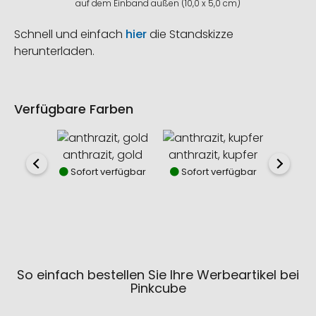
auf dem Einband außen (10,0 x 5,0 cm)
Schnell und einfach
hier
die Standskizze
herunterladen.
Verfügbare Farben
anthrazit, gold
anthrazit, kupfer
anthraz
Sofort verfügbar
Sofort verfügbar
Sofor
So einfach bestellen Sie Ihre Werbeartikel bei
Pinkcube