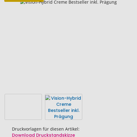
Zum
Ende
der
Bildgalerie
springen
Druckvorlagen für diesen Artikel:
Download Druckstandskizze