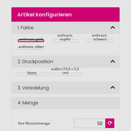
Zum
Artikel konfigurieren
Anfang
der
Bildgalerie
1.
Farbe
springen
anthrazit, 
anthrazit, 
anthrazit, gold
kupfer
schwarz
anthrazit, silber
2.
Druckposition
auf dem Einband 
außen (10,0 x 5,0 
Keine
cm)
3.
Veredelung
4.
Menge
Ihre Wunschmenge: