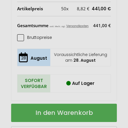
Artikelpreis
50x
8,82 €
441,00 €
Gesamtsumme
441,00 €
Versandkosten
exkl. MwSt. zzgl.
Bruttopreise
Voraussichtliche Lieferung
28
August
am
28. August
SOFORT
Auf Lager
VERFÜGBAR
Vision-
Auf
In den Warenkorb
Hybrid
Lager
Creme
Bestseller