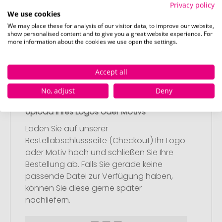
Privacy policy
nach Ihren Vorstellungen an.
We use cookies
Anschließend legen Sie die konfigurierten
We may place these for analysis of our visitor data, to improve our website,
Artikel in Ihren Warenkorb.
show personalised content and to give you a great website experience. For
more information about the cookies we use open the settings.
Accept all
No, adjust
Deny
Schritt 2:
Upload Ihres Logos oder Motivs
Laden Sie auf unserer
Bestellabschlussseite (Checkout) Ihr Logo
oder Motiv hoch und schließen Sie Ihre
Bestellung ab. Falls Sie gerade keine
passende Datei zur Verfügung haben,
können Sie diese gerne später
nachliefern.