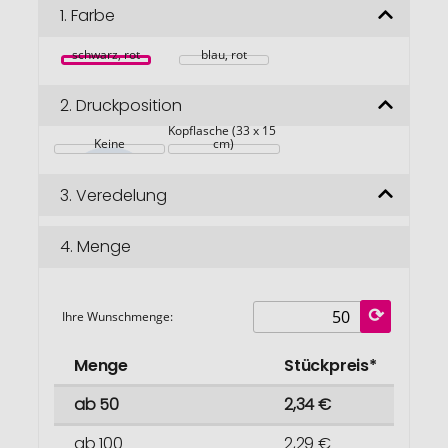
Bildgalerie
1.
Farbe
springen
schwarz, rot
blau, rot
2.
Druckposition
Kopflasche (33 x 15 
Keine
cm)
3.
Veredelung
4.
Menge
Ihre Wunschmenge:
Menge
Stückpreis*
ab 50
2,34 €
ab 100
2,29 €