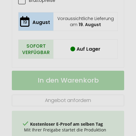
Bruttopreise
Voraussichtliche Lieferung
19
August
am
19. August
SOFORT
Auf Lager
VERFÜGBAR
Wandkalender
Auf
In den Warenkorb
Clever
Lager
3
Angebot anfordern
Kostenloser E-Proof am selben Tag
Mit Ihrer Freigabe startet die Produktion