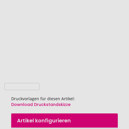
Ende
der
Bildgalerie
springen
Druckvorlagen für diesen Artikel:
Download Druckstandskizze
Zum
Artikel konfigurieren
Anfang
der