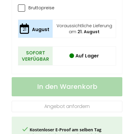
Bruttopreise
Voraussichtliche Lieferung
21
August
am
21. August
SOFORT
Auf Lager
VERFÜGBAR
Wandkalender
Auf
In den Warenkorb
Standard
Lager
1
Angebot anfordern
Kostenloser E-Proof am selben Tag