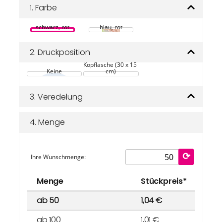
Bildgalerie
1.
Farbe
springen
schwarz, rot
blau, rot
2.
Druckposition
Kopflasche (30 x 15 
Keine
cm)
3.
Veredelung
4.
Menge
Ihre Wunschmenge:
Menge
Stückpreis*
ab 50
1,04 €
ab 100
1,01 €