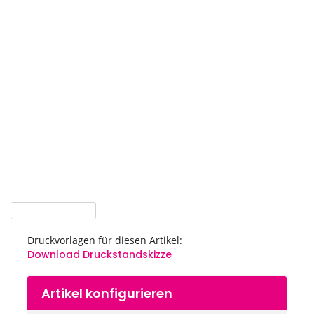
Ende
der
Bildgalerie
springen
Druckvorlagen für diesen Artikel:
Download Druckstandskizze
Zum
Artikel konfigurieren
Anfang
der