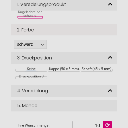
Bildgalerie
1.
Veredelungsprodukt
Waterman 
Allure 
springen
Kugelschreiber 
schwarz 
2.
Farbe
3.
Druckposition
Keine
Kappe (50 x 5 mm)
Schaft (45 x 5 mm)
Druckposition 3
4.
Veredelung
5.
Menge
Ihre Wunschmenge: