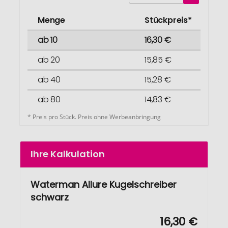
Menge
Stückpreis*
ab 10
16,30 €
ab 20
15,85 €
ab 40
15,28 €
ab 80
14,83 €
* Preis pro Stück. Preis ohne Werbeanbringung
Ihre Kalkulation
Waterman Allure Kugelschreiber
schwarz
16,30 €