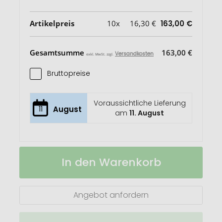
Artikelpreis
10x
16,30 €
163,00 €
Gesamtsumme
163,00 €
Versandkosten
exkl. MwSt. zzgl.
Bruttopreise
Voraussichtliche Lieferung
11
August
am
11. August
Waterman
Auf
In den Warenkorb
Allure
Lager
Kugelschreiber
Angebot anfordern