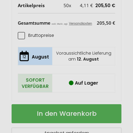
Artikelpreis
50x
4,11 €
205,50 €
Gesamtsumme
205,50 €
Versandkosten
exkl. MwSt. zzgl.
Bruttopreise
Voraussichtliche Lieferung
12
August
am
12. August
SOFORT
Auf Lager
VERFÜGBAR
Zettelbox
Auf
In den Warenkorb
"Alpha"
Lager
mit
Köcher