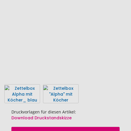
Ende
der
Bildgalerie
springen
Druckvorlagen für diesen Artikel:
Download Druckstandskizze
Zum