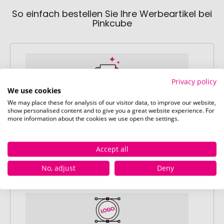
So einfach bestellen Sie Ihre Werbeartikel bei
Pinkcube
Privacy policy
We use cookies
We may place these for analysis of our visitor data, to improve our website,
Schritt 1:
show personalised content and to give you a great website experience. For
Artikelkonfiguration
more information about the cookies we use open the settings.
Wählen Sie Ihre gewünschten
Werbeartikel aus und passen Sie diese
Accept all
nach Ihren Vorstellungen an.
Anschließend legen Sie die konfigurierten
No, adjust
Deny
Artikel in Ihren Warenkorb.