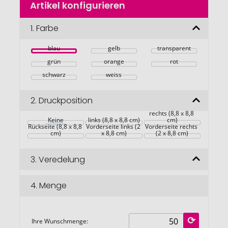
Artikel konfigurieren
Anfang
der
Bildgalerie
1.
Farbe
springen
blau
gelb
transparent
grün
orange
rot
schwarz
weiss
2.
Druckposition
rechts (8,8 x 8,8 
Keine
links (8,8 x 8,8 cm)
cm)
Rückseite (8,8 x 8,8 
Vorderseite links (2 
Vorderseite rechts 
cm)
x 8,8 cm)
(2 x 8,8 cm)
3.
Veredelung
4.
Menge
Ihre Wunschmenge: