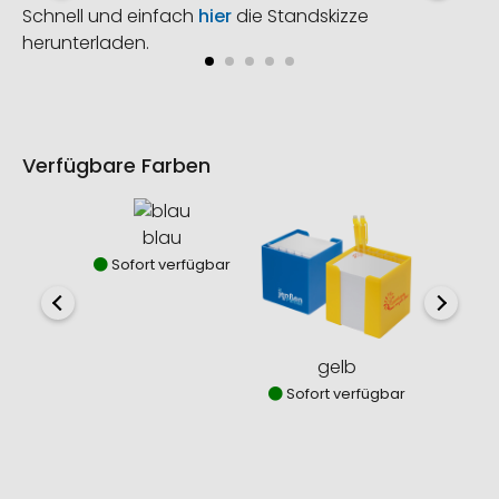
Schnell und einfach
hier
die Standskizze
herunterladen.
Verfügbare Farben
blau
tran
Sofort verfügbar
Sofor
gelb
Sofort verfügbar