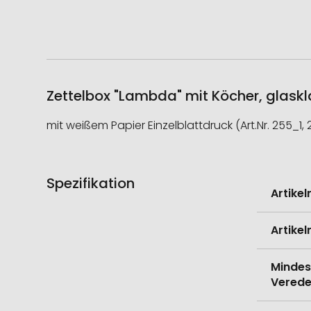
Zettelbox "Lambda" mit Köcher, glaskla
mit weißem Papier Einzelblattdruck (Art.Nr. 255_1,
Spezifikation
Weitere
Artike
Informati
Artike
Mindes
Verede