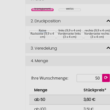
transparent
weiss
2.
Druckposition
Keine
links (9,9 x 4 cm)
rechts (9,9 x 4 cm)
Rückseite (9,9 x 4 
Vorderseite links 
Vorderseite rechts
cm)
(3 x 4 cm)
(3 x 4 cm)
3.
Veredelung
4.
Menge
Ihre Wunschmenge:
Menge
Stückpreis*
ab 50
3,60 €
ab 100
3,51 €