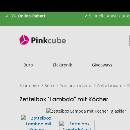
✔
3% Online-Rabatt
✔ Schnelle Abwicklung
Büro
Elektronik
Giveaways
Startseite
Büro
Papierprodukte
Zettelboxen
Z
Zettelbox "Lambda" mit Köcher
Zum
Zum
Ende
Anfang
der
der
Bildgalerie
Bildgalerie