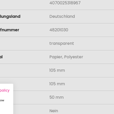
4070025318967
llungsland
Deutschland
rifnummer
48201030
transparent
al
Papier, Polyester
105 mm
105 mm
policy
50 mm
how
odukt
Nein