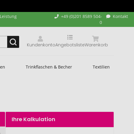
-Leistung
+49 (0)201 8589 504-
Kontakt
0
Kundenkonto
Angebotsliste
Warenkorb
hen
Trinkflaschen & Becher
Textilien
Ihre Kalkulation