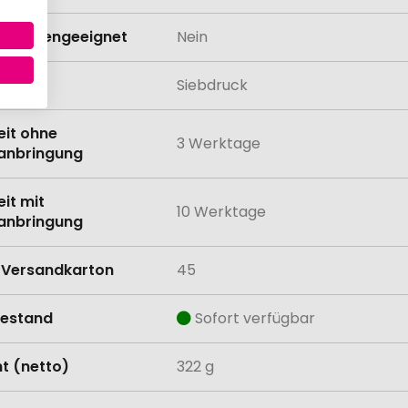
schinengeeignet
Nein
lung
Siebdruck
eit ohne
3 Werktage
anbringung
eit mit
10 Werktage
anbringung
Versandkarton
45
estand
Sofort verfügbar
t (netto)
322 g