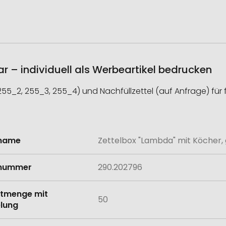
r – individuell als Werbeartikel bedrucken
 255_2, 255_3, 255_4) und Nachfüllzettel (auf Anfrage) für f
lname
Zettelbox "Lambda" mit Köcher, 
onen
lnummer
290.202796
tmenge mit
50
lung