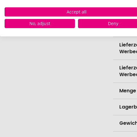
Accept all
Spülma
No, adjust
Deny
Verede
Lieferz
Werbe
Lieferz
Werbe
Menge 
Lagerb
Gewich