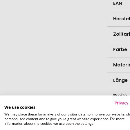
EAN
Herste
Zollta
Farbe
Materi
Länge
Breite
Privacy 
We use cookies
Höhe
We may place these for analysis of our visitor data, to improve our website, s
personalised content and to give you a great website experience. For more
information about the cookies we use open the settings.
Bio-Pr