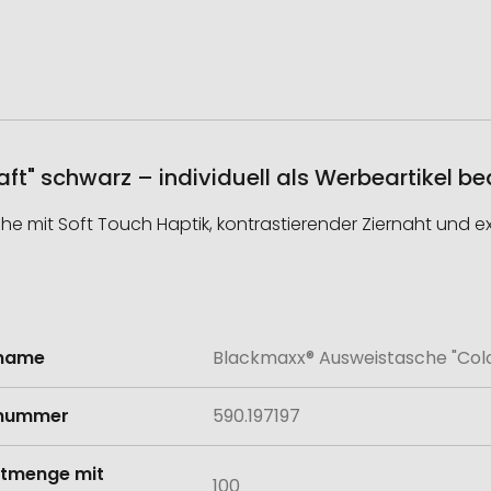
t" schwarz – individuell als Werbeartikel b
mit Soft Touch Haptik, kontrastierender Ziernaht und exz
lname
Blackmaxx® Ausweistasche "Col
onen
lnummer
590.197197
tmenge mit
100