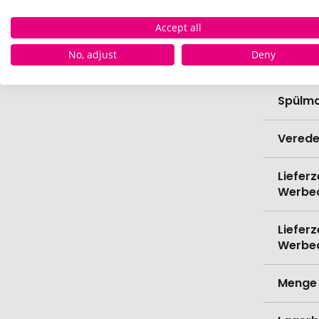
Höhe
Accept all
No, adjust
Deny
Bio-Pr
Spülma
Verede
Lieferz
Werbe
Lieferz
Werbe
Menge 