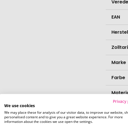
Verede
EAN
Herste
Zollta
Marke
Farbe
Materi
Privacy 
We use cookies
Länge
We may place these for analysis of our visitor data, to improve our website, s
personalised content and to give you a great website experience. For more
information about the cookies we use open the settings.
Breite