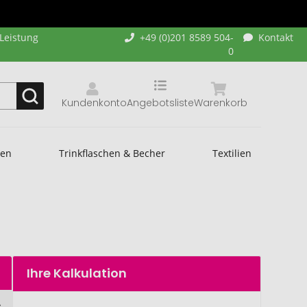
-Leistung
+49 (0)201 8589 504-
Kontakt
0
Kundenkonto
Angebotsliste
Warenkorb
hen
Trinkflaschen & Becher
Textilien
Ihre Kalkulation