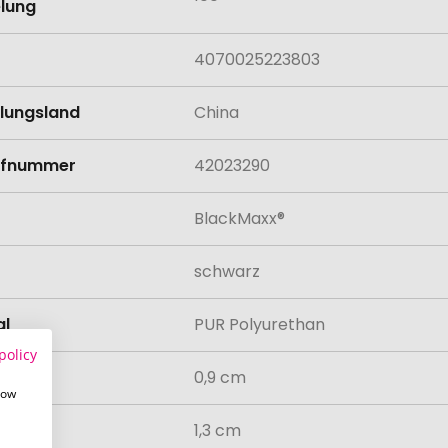
lung
4070025223803
llungsland
China
rifnummer
42023290
BlackMaxx®
schwarz
al
PUR Polyurethan
policy
0,9 cm
how
1,3 cm