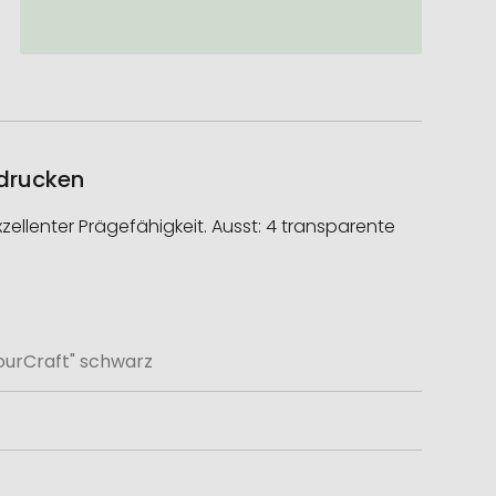
edrucken
ellenter Prägefähigkeit. Ausst: 4 transparente
ourCraft" schwarz