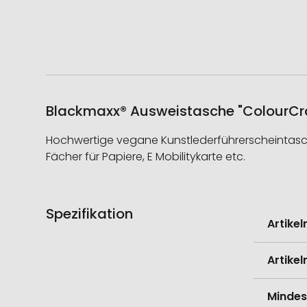
Blackmaxx® Ausweistasche "ColourCraf
Hochwertige vegane Kunstlederführerscheintasche 
Fächer für Papiere, E Mobilitykarte etc.
Spezifikation
Weitere
Artike
Informati
Artike
Mindes