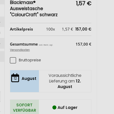
Blackmaxx®
1,57 €
Ausweistasche
"ColourCraft" schwarz
Artikelpreis
100x
1,57 €
157,00 €
Gesamtsumme
157,00 €
exkl. MwSt. zzgl.
Versandkosten
Bruttopreise
Voraussichtliche
12
August
Lieferung am
12.
August
SOFORT
Auf Lager
VERFÜGBAR