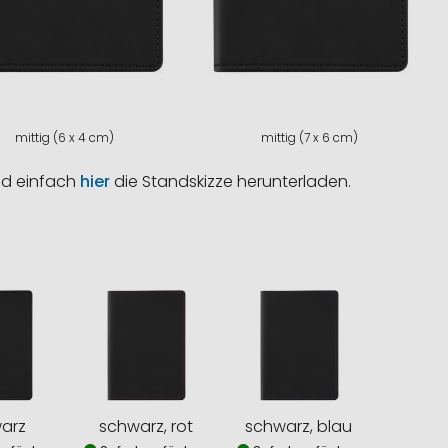
mittig (6 x 4 cm)
mittig (7 x 6 cm)
nd einfach
hier
die Standskizze herunterladen.
arz
schwarz, rot
schwarz, blau