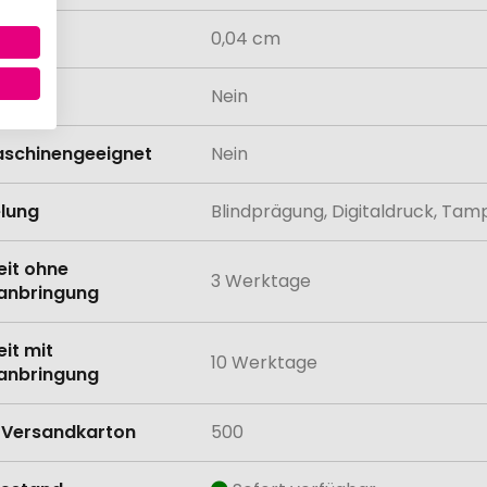
0,04 cm
odukt
Nein
schinengeeignet
Nein
lung
Blindprägung, Digitaldruck, Ta
eit ohne
3 Werktage
anbringung
eit mit
10 Werktage
anbringung
Versandkarton
500