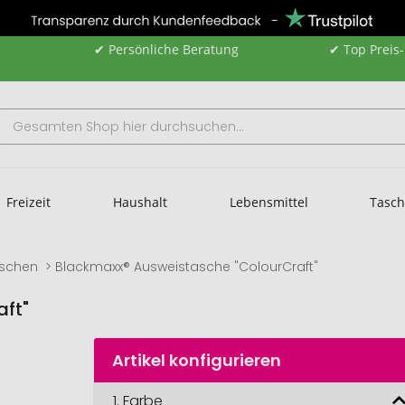
✔ Persönliche Beratung
✔ Top Preis
Freizeit
Haushalt
Lebensmittel
Tasc
aschen
Blackmaxx® Ausweistasche "ColourCraft"
ft"
Artikel konfigurieren
1.
Farbe