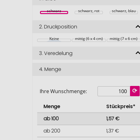
schwarz
schwarz, rot
schwarz, blau
2.
Druckposition
Keine
mittig (6 x 4 cm)
mittig (7 x 6 cm)
3.
Veredelung
4.
Menge
Ihre Wunschmenge:
Menge
Stückpreis*
ab 100
1,57 €
ab 200
1,37 €