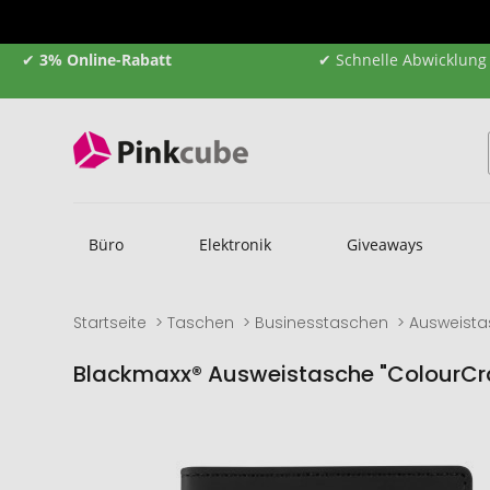
✔
3% Online-Rabatt
✔ Schnelle Abwicklung
Büro
Elektronik
Giveaways
Startseite
Taschen
Businesstaschen
Ausweist
Blackmaxx® Ausweistasche "ColourCra
Zum
Zum
Ende
Anfang
der
der
Bildgalerie
Bildgalerie