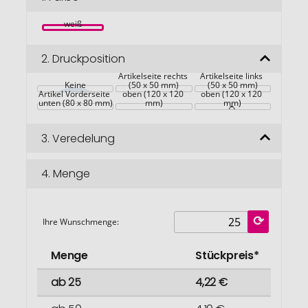
springen
weiß
2.
Druckposition
Artikelseite rechts 
Artikelseite links 
Keine
Artikel Vorderseite 
(50 x 50 mm)
Artikel Vorderseite 
(50 x 50 mm)
Artikel Vorderseite 
oben (120 x 120 
oben (120 x 120 
unten (80 x 80 mm)
mm)
mm)
3.
Veredelung
4.
Menge
Ihre Wunschmenge:
Menge
Stückpreis*
ab 25
4,22 €