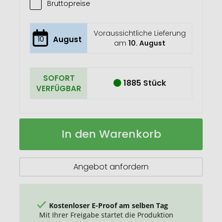
Bruttopreise
Voraussichtliche Lieferung
10
August
am
10. August
SOFORT
1885 Stück
VERFÜGBAR
Casual
Auf
In den Warenkorb
Rucksack
Lager
PVC-
frei
Angebot anfordern
Kostenloser E-Proof am selben Tag
Mit Ihrer Freigabe startet die Produktion