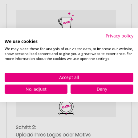
Privacy policy
Schritt 1:
We use cookies
Artikelkonfiguration
We may place these for analysis of our visitor data, to improve our website,
show personalised content and to give you a great website experience. For
Wählen Sie Ihre gewünschten
more information about the cookies we use open the settings.
Werbeartikel aus und passen Sie diese
nach Ihren Vorstellungen an.
Accept all
Anschließend legen Sie die konfigurierten
Artikel in Ihren Warenkorb.
No, adjust
Deny
Schritt 2:
Upload Ihres Logos oder Motivs