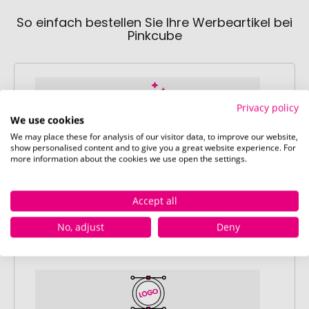
So einfach bestellen Sie Ihre Werbeartikel bei
Pinkcube
Privacy policy
We use cookies
We may place these for analysis of our visitor data, to improve our website,
Schritt 1:
show personalised content and to give you a great website experience. For
more information about the cookies we use open the settings.
Artikelkonfiguration
Wählen Sie Ihre gewünschten
Werbeartikel aus und passen Sie diese
Accept all
nach Ihren Vorstellungen an.
No, adjust
Deny
Anschließend legen Sie die konfigurierten
Artikel in Ihren Warenkorb.