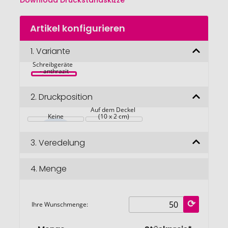
Download Druckstandskizze
Zum
Artikel konfigurieren
Anfang
der
Bildgalerie
1.
Variante
Etui für 
springen
Schreibgeräte  
- anthrazit
2.
Druckposition
Auf dem Deckel 
Keine
(10 x 2 cm)
3.
Veredelung
4.
Menge
Ihre Wunschmenge: