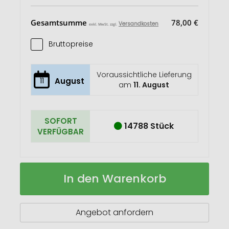
Gesamtsumme
78,00 €
Versandkosten
exkl. MwSt. zzgl.
Bruttopreise
Voraussichtliche Lieferung
11
August
am
11. August
SOFORT
14788 Stück
VERFÜGBAR
Etui
Auf
In den Warenkorb
für
Lager
Schreibgeräte
Angebot anfordern