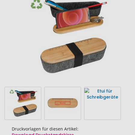
Ende
der
Bildgalerie
springen
Druckvorlagen für diesen Artikel: