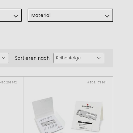
Material
Sortieren nach:
Reihenfolge
 490.208142
# 505.178801