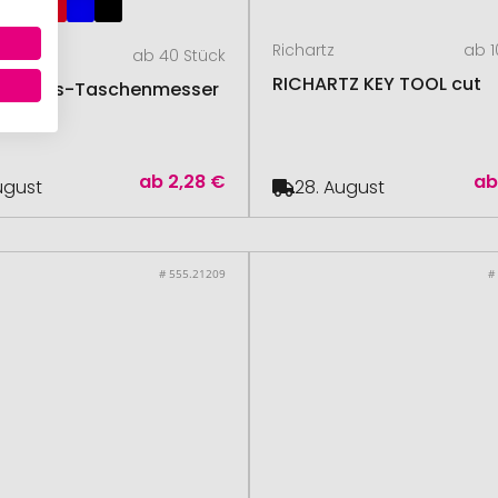
Richartz
ab 1
ab 40 Stück
RICHARTZ KEY TOOL cut
unktions-Taschenmesser
orn
ab
2,28 €
a
August
28. August
# 555.21209
#