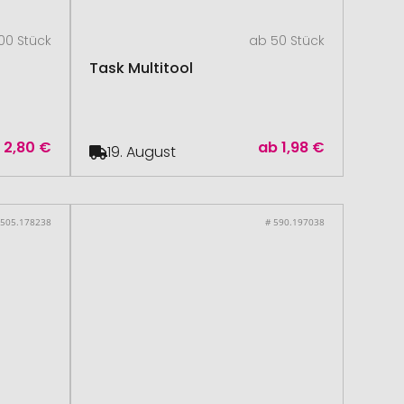
00 Stück
ab 50 Stück
Task Multitool
b
2,80 €
ab
1,98 €
19. August
 505.178238
# 590.197038