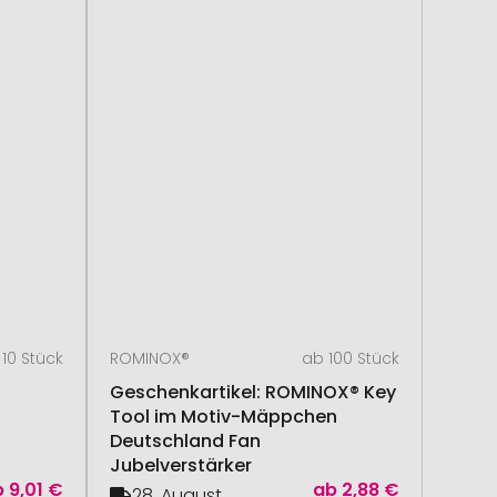
10 Stück
ROMINOX®
ab 100 Stück
Geschenkartikel: ROMINOX® Key
Tool im Motiv-Mäppchen
Deutschland Fan
Jubelverstärker
b
9,01 €
ab
2,88 €
28. August