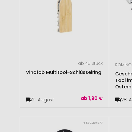
ab 45 Stück
ROMINO
Vinofob Multitool-Schlüsselring
Gesche
Tool i
Ostern
ab
1,90 €
21. August
28. 
# 550.204677