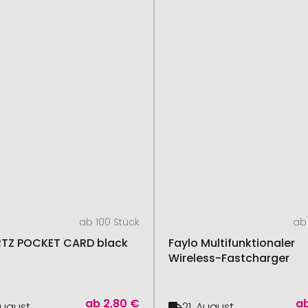
ab 100 Stück
ab 
TZ POCKET CARD black
Faylo Multifunktionaler
Wireless-Fastcharger
ab
2,80 €
a
August
21. August