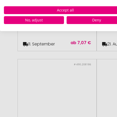
+ 14
Accept all
VICTORINOX
ab 110 Stück
No, adjust
Deny
Schweizer Taschenmesser
Multif
Escort
Breith
ab
7,07 €
11. September
21. 
# 490.208186