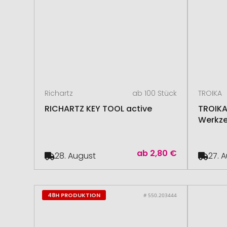
Richartz
ab 100 Stück
TROIKA
RICHARTZ KEY TOOL active
TROIKA
Werkze
ab
2,80 €
28. August
27. 
48H PRODUKTION
# 550.203444