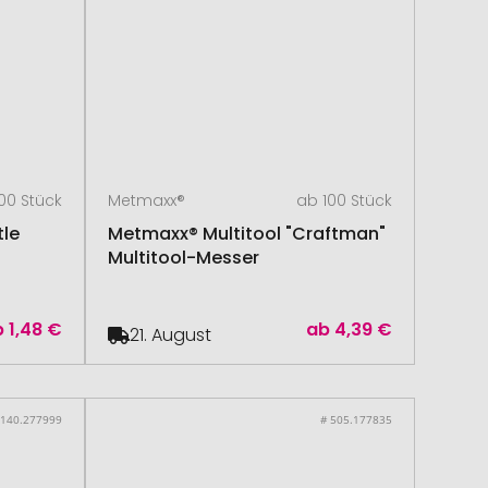
00 Stück
Metmaxx®
ab 100 Stück
tle
Metmaxx® Multitool "Craftman"
Multitool-Messer
b
1,48 €
ab
4,39 €
21. August
 140.277999
# 505.177835