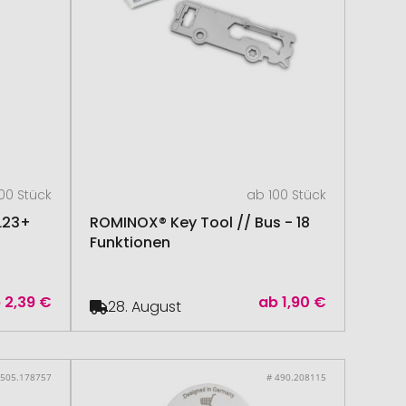
00 Stück
ab 100 Stück
L23+
ROMINOX® Key Tool // Bus - 18
Funktionen
b
2,39 €
ab
1,90 €
28. August
 505.178757
# 490.208115