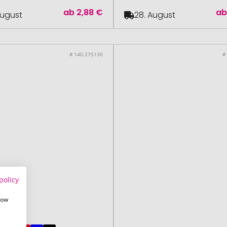
ab
2,88 €
a
August
28. August
# 140.275130
#
policy
how