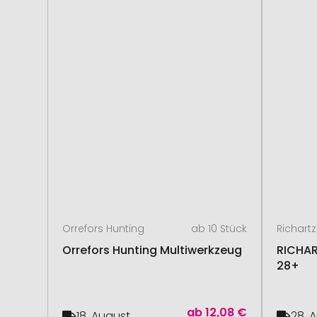
Orrefors Hunting
ab 10 Stück
Richartz
Orrefors Hunting Multiwerkzeug
RICHAR
28+
ab
12,08 €
18. August
28. 