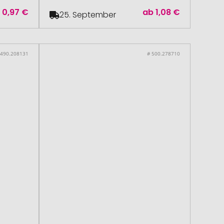
b
0,97 €
ab
1,08 €
25. September
 490.208131
# 500.278710