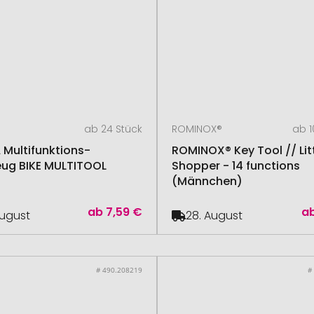
ab 24 Stück
ROMINOX®
ab 1
 Multifunktions-
ROMINOX® Key Tool // Lit
ug BIKE MULTITOOL
Shopper - 14 functions
(Männchen)
ab
7,59 €
a
August
28. August
# 490.208219
#