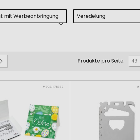
eit mit Werbeanbringung
Veredelung
Produkte pro Seite:
Seite
Seite
Weiter
48
# 505.178332
#