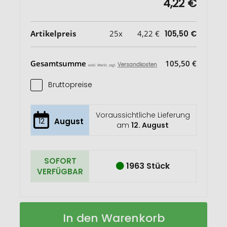
4,22 €
Artikelpreis
25x
4,22 €
105,50 €
Gesamtsumme
105,50 €
Versandkosten
exkl. MwSt. zzgl.
Bruttopreise
Voraussichtliche Lieferung
12
August
am
12. August
SOFORT
1963 Stück
VERFÜGBAR
Impact
Auf
In den Warenkorb
Aware™
Lager
285g/m²