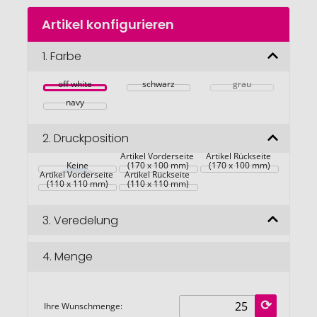
Zum
Artikel konfigurieren
Anfang
der
Bildgalerie
1.
Farbe
springen
off white
schwarz
grau
navy
2.
Druckposition
Artikel Vorderseite 
Artikel Rückseite 
Keine
(170 x 100 mm)
(170 x 100 mm)
Artikel Vorderseite 
Artikel Rückseite 
(110 x 110 mm)
(110 x 110 mm)
3.
Veredelung
4.
Menge
Ihre Wunschmenge: