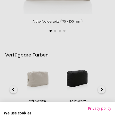
Artikel Vorderseite (170 x 100 mm)
Verfügbare Farben
off white
schwarz
Sofort verfügbar
Sofort verfügbar
Nich
Privacy policy
We use cookies
1963 Stück
714 Stück
0