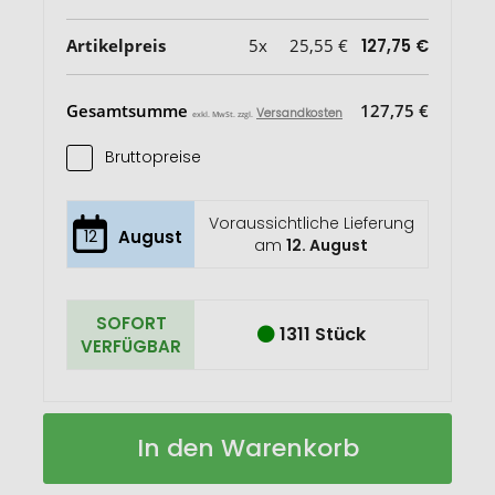
Artikelpreis
5x
25,55 €
127,75 €
Gesamtsumme
127,75 €
Versandkosten
exkl. MwSt. zzgl.
Bruttopreise
Voraussichtliche Lieferung
12
August
am
12. August
SOFORT
1311 Stück
VERFÜGBAR
Impact
Auf
In den Warenkorb
AWARE™
Lager
RPET
Basic