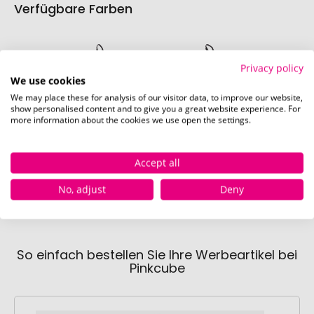
Verfügbare Farben
Privacy policy
We use cookies
We may place these for analysis of our visitor data, to improve our website,
show personalised content and to give you a great website experience. For
more information about the cookies we use open the settings.
schwarz
anthrazit
Sofort verfügbar
Sofort verfügbar
Sofor
Accept all
1311 Stück
623 Stück
396
No, adjust
Deny
So einfach bestellen Sie Ihre Werbeartikel bei
Pinkcube