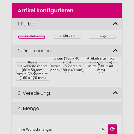
Zum
Artikel konfigurieren
Anfang
der
Bildgalerie
1.
Farbe
springen
schwarz
anthrazit
navy
2.
Druckposition
Artikel Vorderseite 
unten (180 x 40 
Artikelseite links 
Keine
mm)
Artikel Vorderseite 
(60 x 50 mm)
Artikelseite rechts 
Artikel Vorderseite 
Mitte (180 x 40 
(60 x 50 mm)
oben (180 x 40 mm)
mm)
Artikel Vorderseite 
(160 x 120 mm)
3.
Veredelung
4.
Menge
Ihre Wunschmenge: