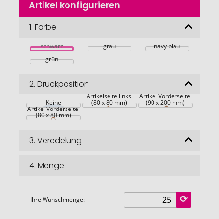
Artikel konfigurieren
Anfang
der
Bildgalerie
1.
Farbe
springen
schwarz
grau
navy blau
grün
2.
Druckposition
Artikelseite links 
Artikel Vorderseite 
Keine
(80 x 80 mm)
(90 x 200 mm)
Artikel Vorderseite 
(80 x 80 mm)
3.
Veredelung
4.
Menge
Ihre Wunschmenge: