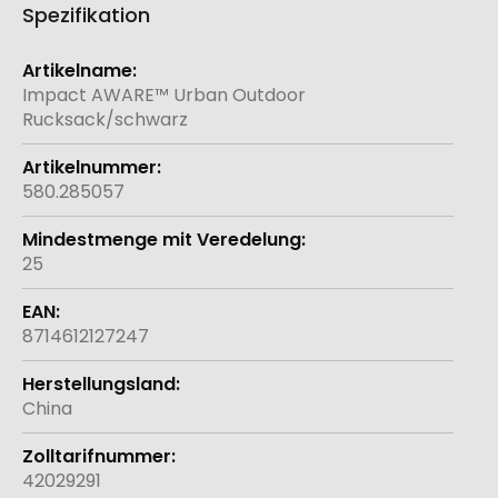
Spezifikation
Weitere
Informationen
Impact AWARE™ Urban Outdoor
Rucksack/schwarz
580.285057
25
8714612127247
China
42029291