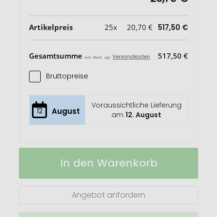
Artikelpreis
25x
20,70 €
517,50 €
Gesamtsumme
517,50 €
Versandkosten
exkl. MwSt. zzgl.
Bruttopreise
Voraussichtliche Lieferung
12
August
am
12. August
Impact
Auf
In den Warenkorb
AWARE™
Lager
Urban
Outdoor
Rucksack
Angebot anfordern