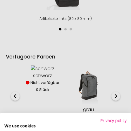
Artikelseite links (80 x 80 mm)
Verfügbare Farben
schwarz
Nicht verfügbar
0 Stück
grau
nav
Sofort verfügbar
Sofor
Privacy policy
17 Stück
3
We use cookies