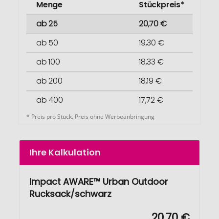
Menge
Stückpreis*
ab 25
20,70 €
ab 50
19,30 €
ab 100
18,33 €
ab 200
18,19 €
ab 400
17,72 €
* Preis pro Stück. Preis ohne Werbeanbringung
Ihre Kalkulation
Impact AWARE™ Urban Outdoor
Rucksack/schwarz
20,70 €