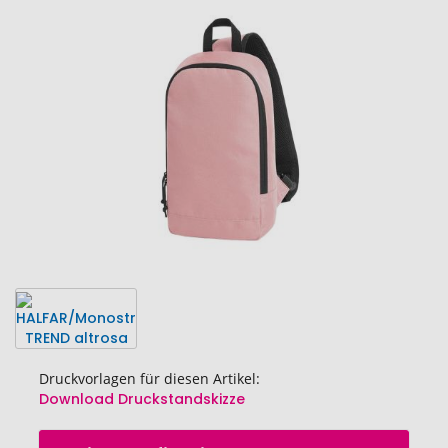
Ende
der
Bildgalerie
springen
Druckvorlagen für diesen Artikel:
Download Druckstandskizze
Zum