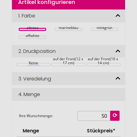
Artikel konfigurieren
Anfang
der
Bildgalerie
1.
Farbe
springen
altrosa
marineblau
mintgrün
offwhite
2.
Druckposition
auf der Front(12 x 
auf der Front(16 x 
Keine
17 cm)
14 cm)
3.
Veredelung
4.
Menge
Ihre Wunschmenge:
Menge
Stückpreis*