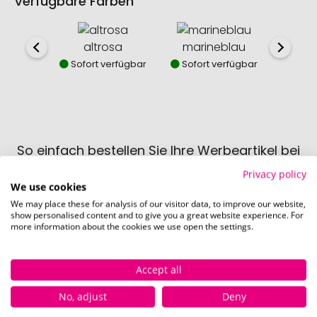
Verfügbare Farben
altrosa
marineblau
mi
Sofort verfügbar
Sofort verfügbar
Sofor
So einfach bestellen Sie Ihre Werbeartikel bei
Pinkcube
Privacy policy
We use cookies
We may place these for analysis of our visitor data, to improve our website,
show personalised content and to give you a great website experience. For
more information about the cookies we use open the settings.
Accept all
Schritt 1:
Artikelkonfiguration
No, adjust
Deny
Wählen Sie Ihre gewünschten