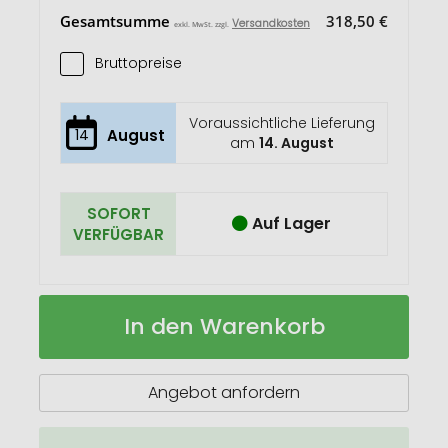
Gesamtsumme
318,50 €
Versandkosten
exkl. MwSt. zzgl.
Bruttopreise
Voraussichtliche Lieferung
14
August
am
14. August
SOFORT
Auf Lager
VERFÜGBAR
Monostrap
Auf
In den Warenkorb
TREND
Lager
Angebot anfordern