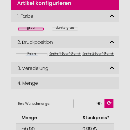
Artikel konfigurieren
Anfang
der
Bildgalerie
1.
Farbe
springen
grau
dunkelgrau
2.
Druckposition
Keine
Seite 1 (6 x 10 cm)
Seite 2 (6 x 10 cm)
3.
Veredelung
4.
Menge
Ihre Wunschmenge:
Menge
Stückpreis*
ab 90
0,99 €