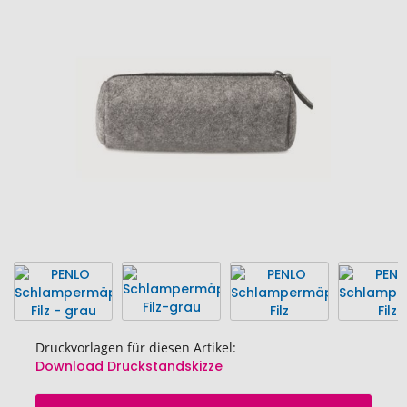
Ende
der
Bildgalerie
springen
Druckvorlagen für diesen Artikel:
Download Druckstandskizze
Zum