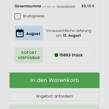
Gesamtsumme
89,10 €
Versandkosten
exkl. MwSt. zzgl.
Bruttopreise
Voraussichtliche Lieferung
12
August
am
12. August
SOFORT
15863 Stück
VERFÜGBAR
PENLO
Auf
In den Warenkorb
Schlampermäppchen
Lager
Filz
Angebot anfordern