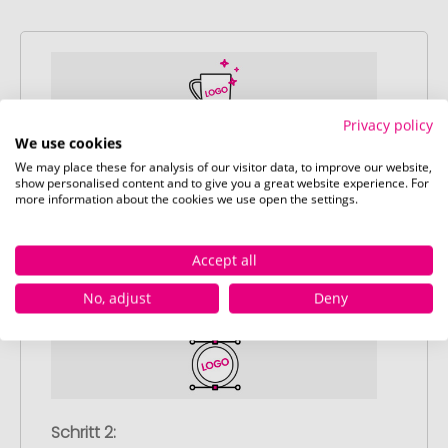
Privacy policy
We use cookies
Schritt 1:
We may place these for analysis of our visitor data, to improve our website,
Artikelkonfiguration
show personalised content and to give you a great website experience. For
Wählen Sie Ihre gewünschten
more information about the cookies we use open the settings.
Werbeartikel aus und passen Sie diese
nach Ihren Vorstellungen an.
Accept all
Anschließend legen Sie die konfigurierten
Artikel in Ihren Warenkorb.
No, adjust
Deny
Schritt 2: