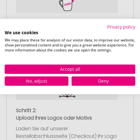
Schritt 1:
Privacy policy
Artikelkonfiguration
We use cookies
Wählen Sie Ihre gewünschten
We may place these for analysis of our visitor data, to improve our website,
show personalised content and to give you a great website experience. For
Werbeartikel aus und passen Sie diese
more information about the cookies we use open the settings.
nach Ihren Vorstellungen an.
Anschließend legen Sie die konfigurierten
Artikel in Ihren Warenkorb.
Accept all
No, adjust
Deny
Schritt 2:
Upload Ihres Logos oder Motivs
Laden Sie auf unserer
Bestellabschlussseite (Checkout) Ihr Logo