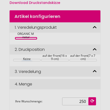
Download Druckstandskizze
Zum
Artikel konfigurieren
Anfang
der
Bildgalerie
1.
Veredelungsprodukt
Reißverschluss-
Tasche 
springen
ORGANIC M 
natur
2.
Druckposition
auf der Front(16 x 
auf der Front(7 x 7 
Keine
9 cm)
cm)
3.
Veredelung
4.
Menge
Ihre Wunschmenge: