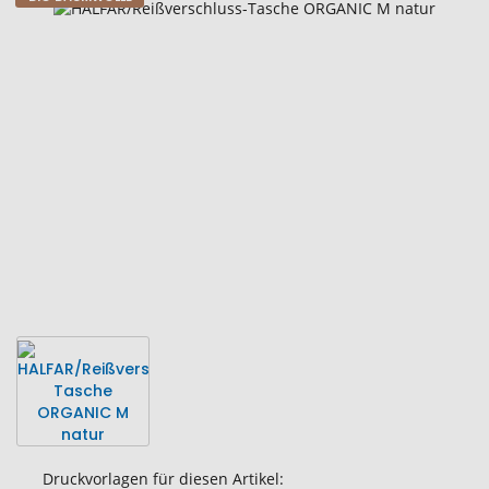
Zum
Ende
der
Bildgalerie
springen
Druckvorlagen für diesen Artikel: