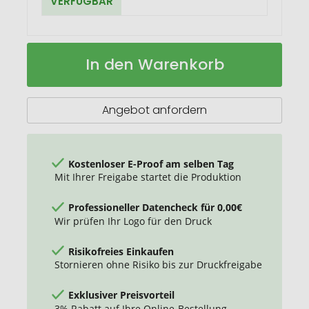
VERFÜGBAR
Reißverschluss-
Auf
In den Warenkorb
Tasche
Lager
ORGANIC
M
Angebot anfordern
Kostenloser E-Proof am selben Tag
Mit Ihrer Freigabe startet die Produktion
Professioneller Datencheck für 0,00€
Wir prüfen Ihr Logo für den Druck
Risikofreies Einkaufen
Stornieren ohne Risiko bis zur Druckfreigabe
Exklusiver Preisvorteil
3% Rabatt auf Ihre Online-Bestellung