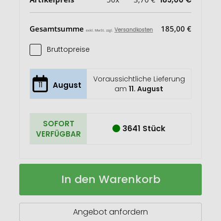
Gesamtsumme
185,00 €
Versandkosten
exkl. MwSt. zzgl.
Bruttopreise
Voraussichtliche Lieferung
11
August
am
11. August
SOFORT
3641 Stück
VERFÜGBAR
RFID
Auf
In den Warenkorb
Kreditkartenetui
Lager
aus
Leder
Angebot anfordern