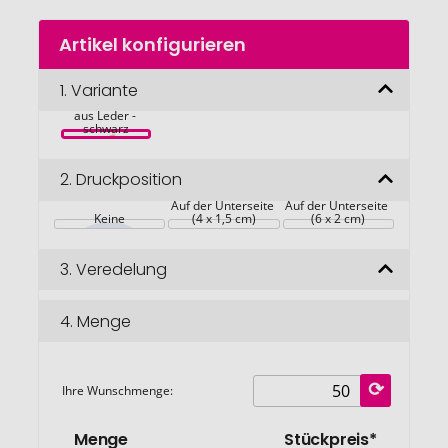
Zum
Artikel konfigurieren
Anfang
der
Bildgalerie
1.
Variante
RFID 
Kreditkartenetui 
springen
aus Leder - 
schwarz
2.
Druckposition
Auf der Unterseite 
Auf der Unterseite 
Keine
(4 x 1,5 cm)
(6 x 2 cm)
3.
Veredelung
4.
Menge
Ihre Wunschmenge:
Menge
Stückpreis*