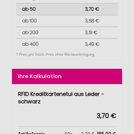
ab 50
3,70 €
ab 100
3,58 €
ab 200
3,51 €
ab 400
3,49 €
* Preis pro Stück. Preis ohne Werbeanbringung
Ihre Kalkulation
RFID Kreditkartenetui aus Leder -
schwarz
3,70 €
Artikelpreis
50x
3,70 €
185,00 €