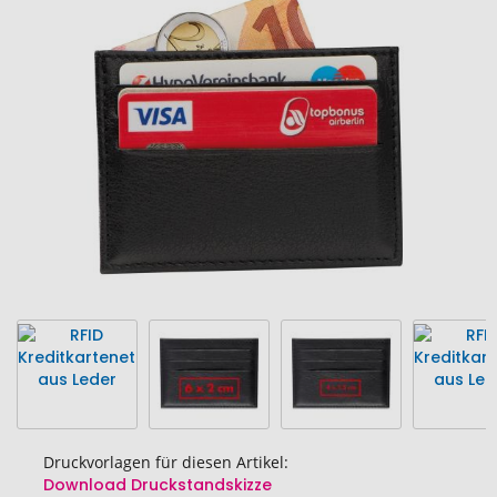
Ende
der
Bildgalerie
springen
Druckvorlagen für diesen Artikel:
Download Druckstandskizze