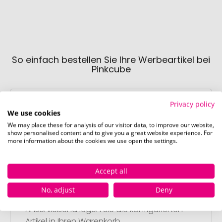
So einfach bestellen Sie Ihre Werbeartikel bei
Pinkcube
Privacy policy
We use cookies
We may place these for analysis of our visitor data, to improve our website,
show personalised content and to give you a great website experience. For
more information about the cookies we use open the settings.
Schritt 1:
Artikelkonfiguration
Accept all
Wählen Sie Ihre gewünschten
Werbeartikel aus und passen Sie diese
No, adjust
Deny
nach Ihren Vorstellungen an.
Anschließend legen Sie die konfigurierten
Artikel in Ihren Warenkorb.