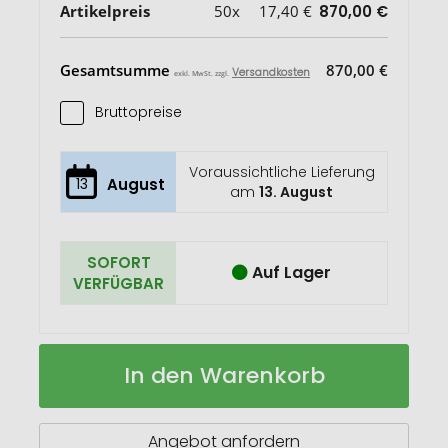
Artikelpreis
50x
17,40 €
870,00 €
Gesamtsumme
870,00 €
Versandkosten
exkl. MwSt. zzgl.
Bruttopreise
Voraussichtliche Lieferung
13
August
am
13. August
SOFORT
Auf Lager
VERFÜGBAR
Rucksack
Auf
In den Warenkorb
SPORT
Lager
Angebot anfordern