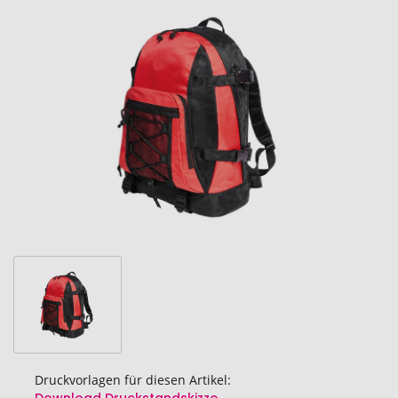
Ende
der
Bildgalerie
springen
Druckvorlagen für diesen Artikel: