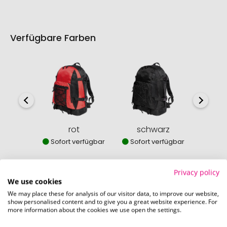
Verfügbare Farben
rot
schwarz
Sofort verfügbar
Sofort verfügbar
Privacy policy
We use cookies
We may place these for analysis of our visitor data, to improve our website,
So einfach bestellen Sie Ihre Werbeartikel bei
show personalised content and to give you a great website experience. For
more information about the cookies we use open the settings.
Pinkcube