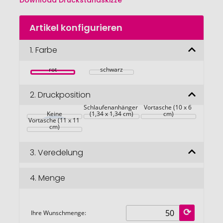
Download Druckstandskizze
Zum
Artikel konfigurieren
Anfang
der
Bildgalerie
1.
Farbe
springen
rot
schwarz
2.
Druckposition
Auf dem 
oberhalb der 
Schlaufenanhänger 
Vortasche (10 x 6 
oberhalb der 
Keine
(1,34 x 1,34 cm)
cm)
Vortasche (11 x 11 
cm)
3.
Veredelung
4.
Menge
Ihre Wunschmenge: