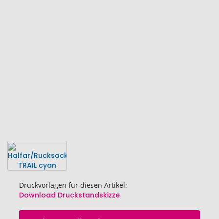
Ende
der
Bildgalerie
springen
Druckvorlagen für diesen Artikel:
Download Druckstandskizze
Zum