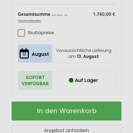
Gesamtsumme
1.760,00 €
exkl. MwSt. zzgl.
Versandkosten
Bruttopreise
Voraussichtliche Lieferung
13
August
am
13. August
SOFORT
Auf Lager
VERFÜGBAR
Rucksack
Auf
In den Warenkorb
TRAIL
Lager
Angebot anfordern