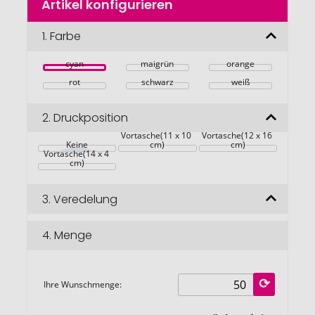
Artikel konfigurieren
Anfang
der
Bildgalerie
1.
Farbe
springen
cyan
maigrün
orange
rot
schwarz
weiß
2.
Druckposition
auf der 
auf der 
Vortasche(11 x 10 
Vortasche(12 x 16 
oberhalb der 
Keine
cm)
cm)
Vortasche(14 x 4 
cm)
3.
Veredelung
4.
Menge
Ihre Wunschmenge: