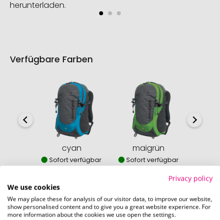
herunterladen.
Verfügbare Farben
cyan
maigrün
o
Sofort verfügbar
Sofort verfügbar
Sofor
Privacy policy
We use cookies
We may place these for analysis of our visitor data, to improve our website,
show personalised content and to give you a great website experience. For
more information about the cookies we use open the settings.
So einfach bestellen Sie Ihre Werbeartikel bei