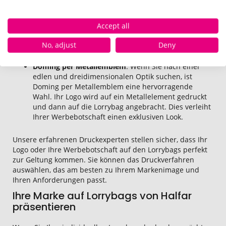
Bestickung
: Bestickte Lorrybags strahlen Eleganz
und Qualität aus. Dieses Verfahren eignet sich
besonders gut für hochwertige Stoffe und Lorrybags
Accept all
mit vielen Details. Ihr Logo wird mit Stickgarn auf die
Tasche gebracht und behält über lange Zeit seine
No, adjust
Deny
ursprüngliche Qualität.
Doming per Metallemblem
: Wenn Sie nach einer
edlen und dreidimensionalen Optik suchen, ist
Doming per Metallemblem eine hervorragende
Wahl. Ihr Logo wird auf ein Metallelement gedruckt
und dann auf die Lorrybag angebracht. Dies verleiht
Ihrer Werbebotschaft einen exklusiven Look.
Unsere erfahrenen Druckexperten stellen sicher, dass Ihr
Logo oder Ihre Werbebotschaft auf den Lorrybags perfekt
zur Geltung kommen. Sie können das Druckverfahren
auswählen, das am besten zu Ihrem Markenimage und
Ihren Anforderungen passt.
Ihre Marke auf Lorrybags von Halfar
präsentieren