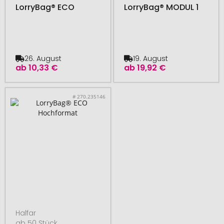
LorryBag® ECO
LorryBag® MODUL 1
26. August
19. August
ab
10,33 €
ab
19,92 €
# 270.235146
Halfar
ab 50 Stück