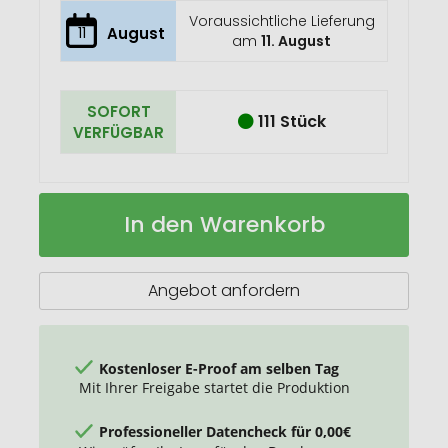
Voraussichtliche Lieferung
11
August
am
11. August
SOFORT
111 Stück
VERFÜGBAR
VINGA
Auf
In den Warenkorb
Hunton
Lager
Laptophülle
Angebot anfordern
Kostenloser E-Proof am selben Tag
Mit Ihrer Freigabe startet die Produktion
Professioneller Datencheck für 0,00€