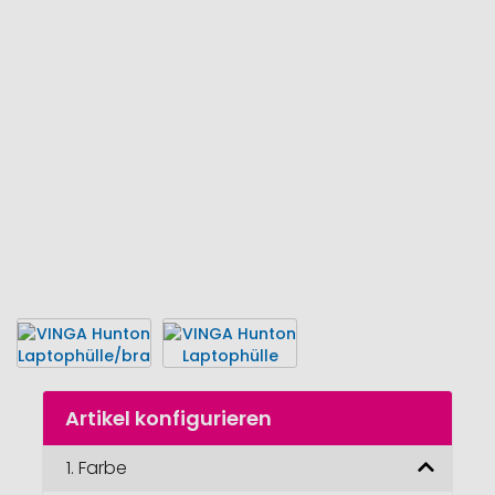
Ende
der
Bildgalerie
springen
Zum
Artikel konfigurieren
Anfang
der
Bildgalerie
1.
Farbe
springen