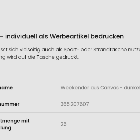
individuell als Werbeartikel bedrucken
st sich vielseitig auch als Sport- oder Strandtasche nutzen
bung wird auf die Tasche gedruckt.
lname
Weekender aus Canvas - dunkel
onen
lnummer
365.207607
tmenge mit
25
lung