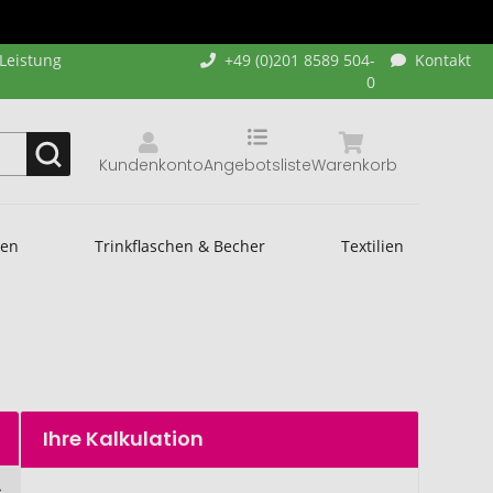
-Leistung
+49 (0)201 8589 504-
Kontakt
0
Kundenkonto
Angebotsliste
Warenkorb
hen
Trinkflaschen & Becher
Textilien
Ihre Kalkulation