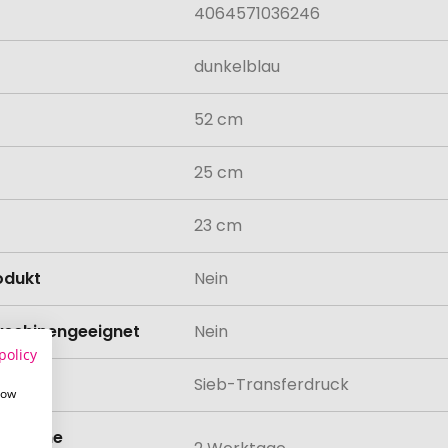
4064571036246
dunkelblau
52 cm
25 cm
23 cm
odukt
Nein
schinengeeignet
Nein
policy
lung
Sieb-Transferdruck
how
eit ohne