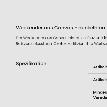
Weekender aus Canvas - dunkelblau – 
Der Weekender aus Canvas bietet viel Plaz und läs
Reißverschlussfach. Ökotex zertifiziert. Ihre Wer
Spezifikation
Weitere
Artike
Informati
Artike
Mindes
Verede