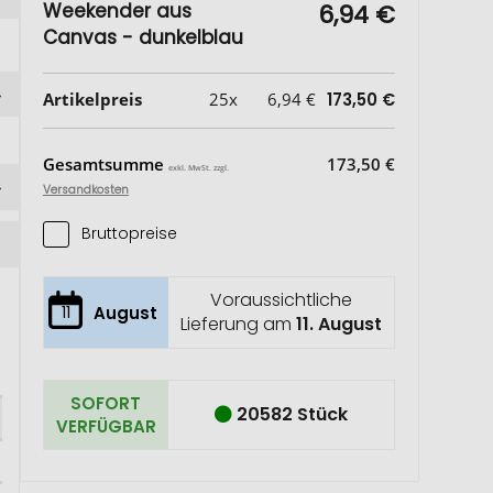
Weekender aus
6,94 €
Canvas - dunkelblau
Artikelpreis
25x
6,94 €
173,50 €
Gesamtsumme
173,50 €
exkl. MwSt. zzgl.
Versandkosten
Bruttopreise
Voraussichtliche
11
August
Lieferung am
11. August
SOFORT
20582 Stück
VERFÜGBAR