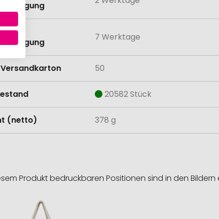
2 Werktage
anbringung
eit mit
7 Werktage
anbringung
Versandkarton
50
estand
20582 Stück
t (netto)
378 g
esem Produkt bedruckbaren Positionen sind in den Bildern 