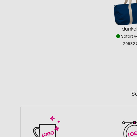
dunke
Sofort v
20582 
So