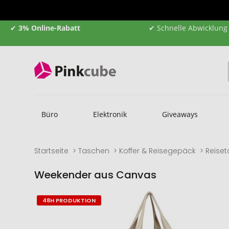
✔
3% Online-Rabatt
✔ Schnelle Abwicklung
Büro
Elektronik
Giveaways
Startseite
Taschen
Koffer & Reisegepäck
Reise
Weekender aus Canvas
Zum
Zum
48H PRODUKTION
Ende
Anfang
der
der
Bildgalerie
Bildgalerie