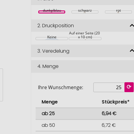
dunkelblau
schwarz
rot
2.
Druckposition
Auf einer Seite (20 
Keine
x 10 cm)
3.
Veredelung
4.
Menge
Ihre Wunschmenge:
Menge
Stückpreis*
ab 25
6,94 €
ab 50
6,72 €