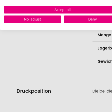
Werbe
Accept all
Lieferz
No, adjust
Deny
Werbe
Menge 
Lagerb
Gewich
Druckposition
Die bei di