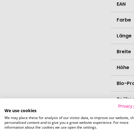
EAN
Farbe
Länge
Breite
Höhe
Bio-Pr
Spülma
Privacy 
We use cookies
Verede
We may place these for analysis of our visitor data, to improve our website, s
personalised content and to give you a great website experience. For more
information about the cookies we use open the settings.
Lieferz